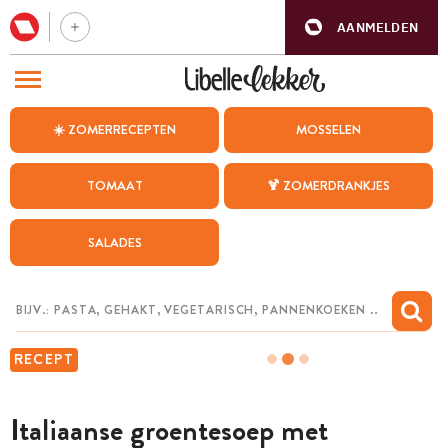
AANMELDEN
BEZOEK ONZE ANDERE WEBSITES
☀️ ZOMERRECEPTEN
MOSSELEN
RECEPTEN
TOMAAT
🍹 ZOMERDRANKJES
WEEKMENU
SALADES
CHAT MET MAIA
INSPIRATIE
MIJN BEWAARDE RECEPTEN
RECEPT
Italiaanse groentesoep met