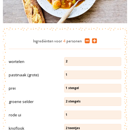
Ingrediënten
voor
4
personen
wortelen
2
pastinaak (grote)
1
prei
1
stengel
groene selder
2
stengels
rode ui
1
knoflook
2
teentjes