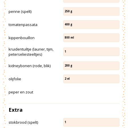
penne (spelt)
250
g
tomatenpassata
400
g
kippenbouillon
800
ml
kruidentuiltje (laurier, tijm,
1
peterseliesteeltjes)
kidneybonen (rode, blik)
200
g
olijfolie
2
el
peper en zout
Extra
stokbrood (spelt)
1