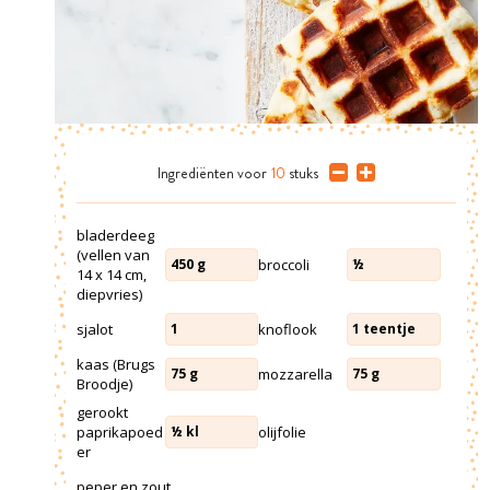
Ingrediënten
voor
10
stuks
bladerdeeg
(vellen van
broccoli
450
g
½
14 x 14 cm,
diepvries)
sjalot
knoflook
1
1
teentje
kaas (Brugs
mozzarella
75
g
75
g
Broodje)
gerookt
paprikapoed
olijfolie
½
kl
er
peper en zout