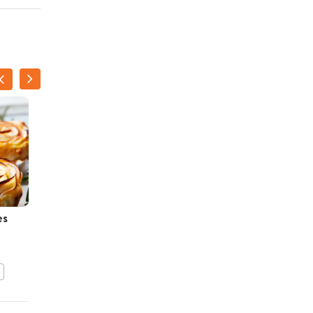
es
Hartige oliebolletjes
BEWAAR DIT RECEPT