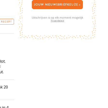
JOUW NIEUWSBRIEFKEUZE >
Uitschrijven is op elk moment mogelijk
Privacybeleid
T RECEPT
lot.
3
ut.
ak 20
 in 4.