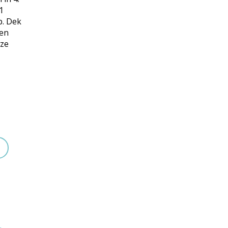
1
p. Dek
den
 ze