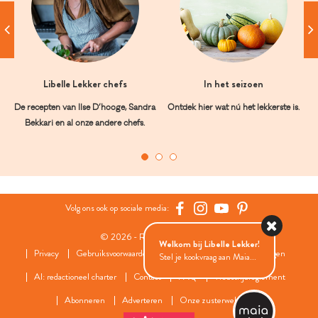
Libelle Lekker chefs
In het seizoen
De recepten van Ilse D’hooge, Sandra
Ontdek hier wat nú het lekkerste is.
Bekkari en al onze andere chefs.
Volg ons ook op sociale media:
© 2026 - Roularta Media Group
Welkom bij Libelle Lekker!
Privacy
Gebruiksvoorwaarden
Cookies
Cookies instellingen
Stel je kookvraag aan Maia...
AI: redactioneel charter
Contact
FAQ
Wedstrijdreglement
Abonneren
Adverteren
Onze zusterwebsites