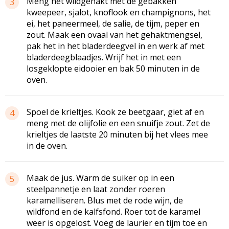
Meng het wildgehakt met de gebakken
3
kweepeer, sjalot, knoflook en champignons, het
ei, het paneermeel, de salie, de tijm, peper en
zout. Maak een ovaal van het gehaktmengsel,
pak het in het bladerdeegvel in en werk af met
bladerdeegblaadjes. Wrijf het in met een
losgeklopte eidooier en bak 50 minuten in de
oven.
Spoel de krieltjes. Kook ze beetgaar, giet af en
4
meng met de olijfolie en een snuifje zout. Zet de
krieltjes de laatste 20 minuten bij het vlees mee
in de oven.
Maak de jus. Warm de suiker op in een
5
steelpannetje en laat zonder roeren
karamelliseren. Blus met de rode wijn, de
wildfond en de kalfsfond. Roer tot de karamel
weer is opgelost. Voeg de laurier en tijm toe en