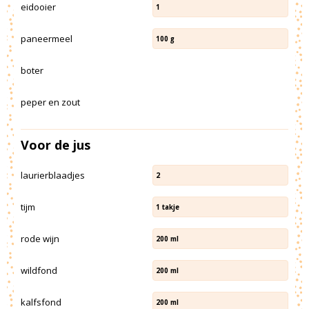
eidooier
1
paneermeel
100
g
boter
peper en zout
Voor de jus
laurierblaadjes
2
tijm
1
takje
rode wijn
200
ml
wildfond
200
ml
kalfsfond
200
ml