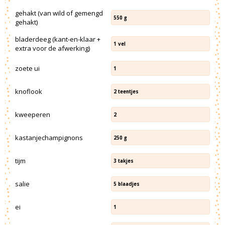
gehakt (van wild of gemengd
550
g
gehakt)
bladerdeeg (kant-en-klaar +
1
vel
extra voor de afwerking)
zoete ui
1
knoflook
2
teentjes
kweeperen
2
kastanjechampignons
250
g
tijm
3
takjes
salie
5
blaadjes
ei
1