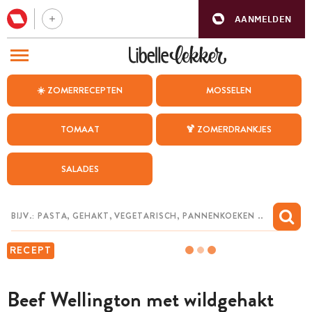
AANMELDEN
BEZOEK ONZE ANDERE WEBSITES
☀️ ZOMERRECEPTEN
MOSSELEN
RECEPTEN
TOMAAT
🍹 ZOMERDRANKJES
WEEKMENU
SALADES
CHAT MET MAIA
INSPIRATIE
MIJN BEWAARDE RECEPTEN
RECEPT
Beef Wellington met wildgehakt