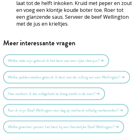
laat tot de helft inkoken. Kruid met peper en zout
en voeg een klontje koude boter toe. Roer tot
een glanzende saus. Serveer de beef Wellington
met de jus en krieltjes.
Meer interessante vragen
Welke rode wijn gebruik ik het best voor een rijke vleesjus?
Welke paddenstoelen gebruik ik best voor de vulling van een Wellington?
Hoe voorkom ik dat wildgehakt te droog wordt in de oven?
Kan ik mijn Beef Wellington een dag op voorhand volledig voorbereiden?
Welke groenten passen het best bij een feestelijke Beef Wellington?