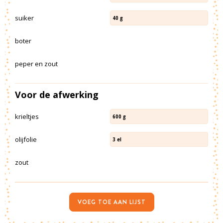
suiker
40
g
boter
peper en zout
Voor de afwerking
krieltjes
600
g
olijfolie
3
el
zout
VOEG TOE AAN LIJST