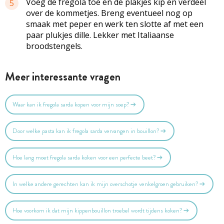
Voeg de fregola toe en de plakjes kip en verdeel
5
over de kommetjes. Breng eventueel nog op
smaak met peper en werk ten slotte af met een
paar plukjes dille. Lekker met Italiaanse
broodstengels.
Meer interessante vragen
Waar kan ik fregola sarda kopen voor mijn soep?
Door welke pasta kan ik fregola sarda vervangen in bouillon?
Hoe lang moet fregola sarda koken voor een perfecte beet?
In welke andere gerechten kan ik mijn overschotje venkelgroen gebruiken?
Hoe voorkom ik dat mijn kippenbouillon troebel wordt tijdens koken?