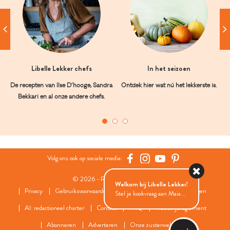
Libelle Lekker chefs
In het seizoen
De recepten van Ilse D’hooge, Sandra
Ontdek hier wat nú het lekkerste is.
Bekkari en al onze andere chefs.
Volg ons ook op sociale media:
© 2026 - Roularta Media Group
Welkom bij Libelle Lekker!
Privacy
Gebruiksvoorwaarden
Cookies
Cookies instellingen
Stel je kookvraag aan Maia...
AI: redactioneel charter
Contact
FAQ
Wedstrijdreglement
Abonneren
Adverteren
Onze zusterwebsites