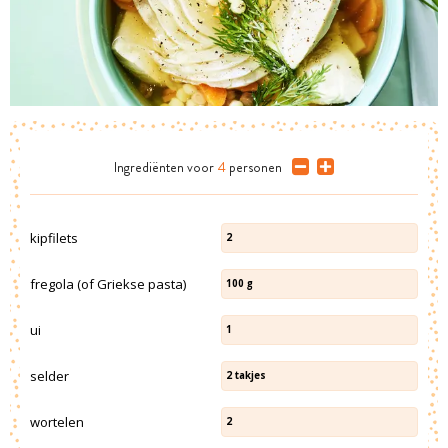
Ingrediënten
voor
4
personen
kipfilets
2
fregola (of Griekse pasta)
100
g
ui
1
selder
2
takjes
wortelen
2