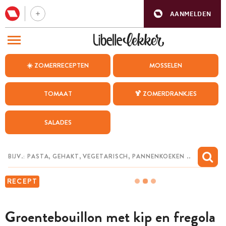
AANMELDEN
BEZOEK ONZE ANDERE WEBSITES
☀️ ZOMERRECEPTEN
MOSSELEN
RECEPTEN
TOMAAT
🍹 ZOMERDRANKJES
WEEKMENU
SALADES
CHAT MET MAIA
INSPIRATIE
MIJN BEWAARDE RECEPTEN
RECEPT
Groentebouillon met kip en fregola