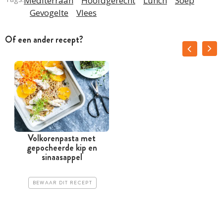
Mediterraan
Hoofdgerecht
Lunch
Soep
Gevogelte
Vlees
Of een ander recept?
Volkorenpasta met
gepocheerde kip en
sinaasappel
BEWAAR DIT RECEPT