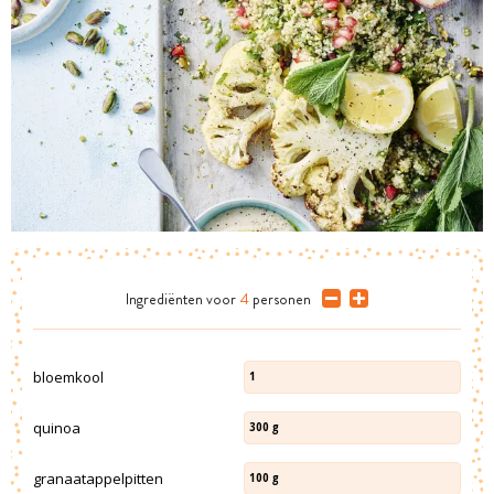
Ingrediënten
voor
4
personen
bloemkool
1
quinoa
300
g
granaatappelpitten
100
g