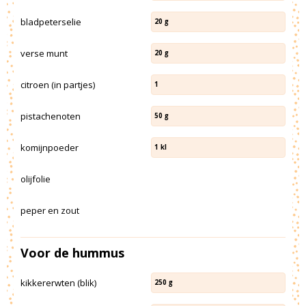
bladpeterselie
20
g
verse munt
20
g
citroen (in partjes)
1
pistachenoten
50
g
komijnpoeder
1
kl
olijfolie
peper en zout
Voor de hummus
kikkererwten (blik)
250
g