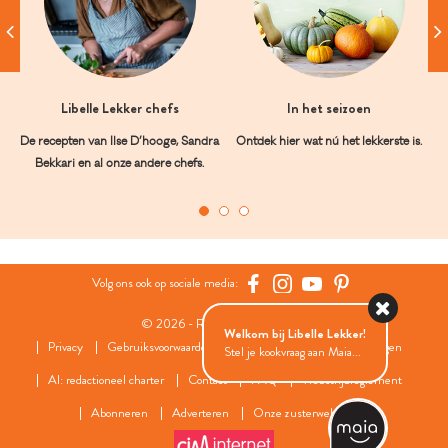
Libelle Lekker chefs
In het seizoen
De recepten van Ilse D’hooge, Sandra
Ontdek hier wat nú het lekkerste is.
Bekkari en al onze andere chefs.
Volg ons ook op sociale media:
© 2026 - Roularta Media Group
Welkom bij Libelle Lekker!
Privacy
Gebruiksvoorwaarden
Cookies
Cookies instellingen
Stel je kookvraag aan Maia...
AI: redactioneel charter
Contact
FAQ
Wedstrijdreglement
Abonneren
Adverteren
Onze zusterwebsites