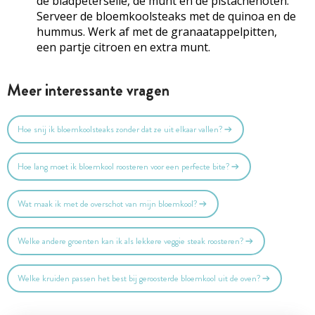
de bladpeterselie, de munt en de pistachenoten.
Serveer de bloemkoolsteaks met de quinoa en de
hummus. Werk af met de granaatappelpitten,
een partje citroen en extra munt.
Meer interessante vragen
Hoe snij ik bloemkoolsteaks zonder dat ze uit elkaar vallen?
Hoe lang moet ik bloemkool roosteren voor een perfecte bite?
Wat maak ik met de overschot van mijn bloemkool?
Welke andere groenten kan ik als lekkere veggie steak roosteren?
Welke kruiden passen het best bij geroosterde bloemkool uit de oven?