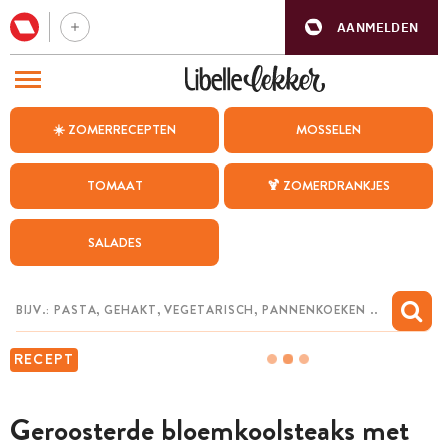
AANMELDEN
BEZOEK ONZE ANDERE WEBSITES
☀️ ZOMERRECEPTEN
MOSSELEN
RECEPTEN
TOMAAT
🍹 ZOMERDRANKJES
WEEKMENU
SALADES
CHAT MET MAIA
INSPIRATIE
MIJN BEWAARDE RECEPTEN
RECEPT
Geroosterde bloemkoolsteaks met