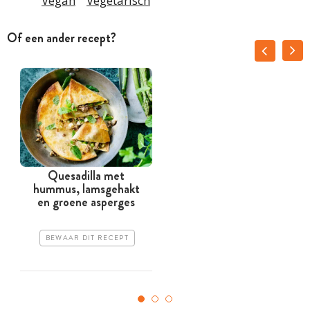
Vegan
Vegetarisch
Of een ander recept?
Quesadilla met
S
hummus, lamsgehakt
en groene asperges
BEWAAR DIT RECEPT