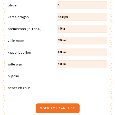
citroen
1
verse dragon
4
takjes
parmezaan (in 1 stuk)
100
g
volle room
200
ml
kippenbouillon
600
ml
witte wijn
100
ml
olijfolie
peper en zout
VOEG TOE AAN LIJST