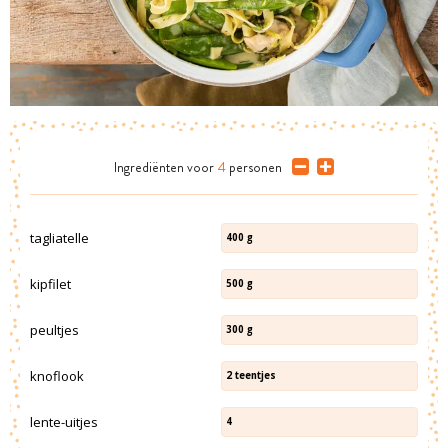
Ingrediënten
voor
4
personen
tagliatelle
400
g
kipfilet
500
g
peultjes
300
g
knoflook
2
teentjes
lente-uitjes
4