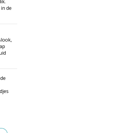
ik.
 in de
slook,
sap
uid
ade
djes