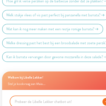
Hoe gril ik verse perziken op de barbecue zonder dat ze plakken?
Welk stukje vlees of vis past perfect bij panzanella met burrata?
Wat kan ik nog meer maken met een restje romige burrata?
Welke dressing past het best bij een broodsalade met zoete perzik
Kan ik burrata vervangen door gewone mozzarella in deze salade?
Welkom bij Libelle Lekker!
Stel je kookvraag aan Maia...