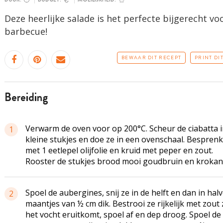
Deze heerlijke salade is het perfecte bijgerecht voo
barbecue!
BEWAAR DIT RECEPT
PRINT DI
bereiding
Verwarm de oven voor op 200°C. Scheur de ciabatta 
1
kleine stukjes en doe ze in een ovenschaal. Besprenk
met 1 eetlepel olijfolie en kruid met peper en zout.
Rooster de stukjes brood mooi goudbruin en krokan
Spoel de aubergines, snij ze in de helft en dan in hal
2
maantjes van ½ cm dik. Bestrooi ze rijkelijk met zout
het vocht eruitkomt, spoel af en dep droog. Spoel de