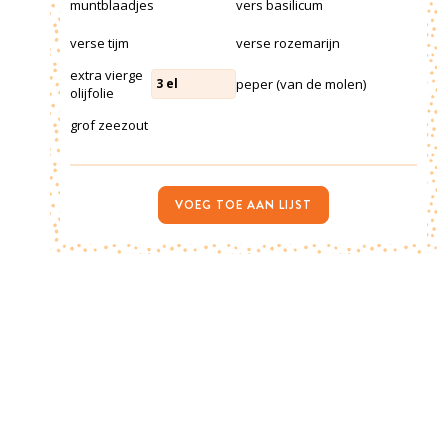
muntblaadjes
vers basilicum
verse tijm
verse rozemarijn
extra vierge
peper (van de molen)
3
el
olijfolie
grof zeezout
VOEG TOE AAN LIJST