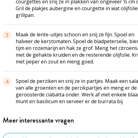
courgettes en snij ze in plakken van ongeveer ½ cm d
Gril de plakjes aubergine en courgette in wat olijfolie
grillpan.
Maak de lente-uitjes schoon en snij ze fijn. Spoel en
3
halveer de kerstomaten. Spoel de bladpeterselie, bie
tijm en rozemarijn en hak ze grof. Meng het citroen
met de gehakte kruiden en de resterende olijfolie. Kr
met peper en zout en meng goed.
Spoel de perziken en snij ze in partjes. Maak een sal
4
van alle groenten en de perzikpartjes en meng er de
geroosterde ciabatta onder. Werk af met enkele blaa
munt en basilicum en serveer er de burrata bij.
Meer interessante vragen