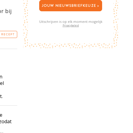
JOUW NIEUWSBRIEFKEUZE >
r bij
Uitschrijven is op elk moment mogelijk
Privacybeleid
T RECEPT
in
el
t.
ve
 zodat