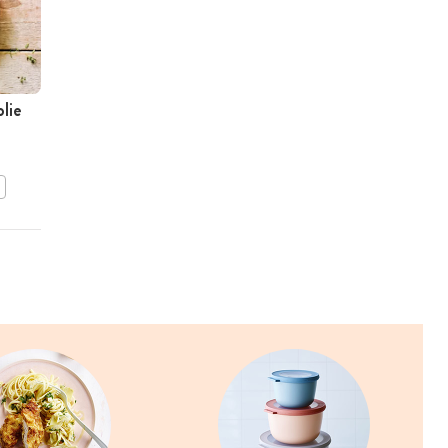
lie
Panzanella met bonen
BEWAAR DIT RECEPT