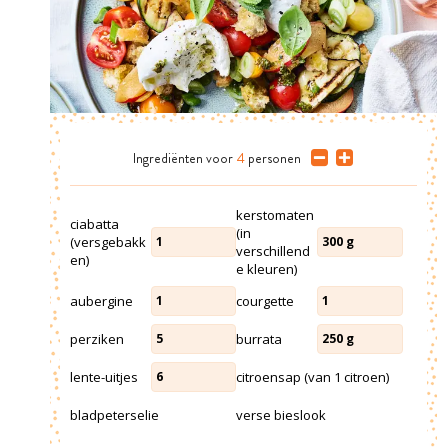
Ingrediënten
voor
4
personen
kerstomaten
ciabatta
(in
(versgebakk
1
300
g
verschillend
en)
e kleuren)
aubergine
courgette
1
1
perziken
burrata
5
250
g
lente-uitjes
citroensap (van 1 citroen)
6
bladpeterselie
verse bieslook