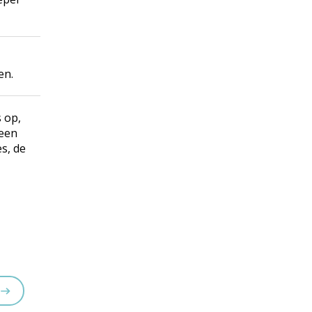
en.
 op,
 een
s, de