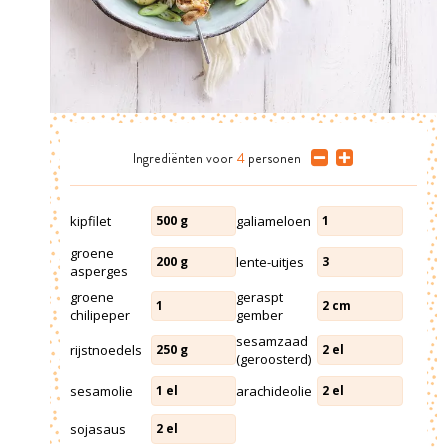
Ingrediënten
voor
4
personen
kipfilet
galiameloen
500
g
1
groene
lente-uitjes
200
g
3
asperges
groene
geraspt
1
2
cm
chilipeper
gember
sesamzaad
rijstnoedels
250
g
2
el
(geroosterd)
sesamolie
arachideolie
1
el
2
el
sojasaus
2
el