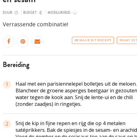
DUUR:
BUDGET:
MOEILIJKHEID:
Verrassende combinatie!
BEWAAR DIT RECEPT
PRINT DI
bereiding
Haal met een parisiennelepel bolletjes uit de meloen.
1
Blancheer de groene asperges beetgaar in gezoute
water tegen de kook aan. Snij de lente-ui en de chili
(zonder zaadjes) in ringetjes.
Snij de kip in fijne repen en rijg die op 4 metalen
2
satéprikkers. Bak de spiesjes in de sesam- en arachid
Voeg de gember en de sojasaus toe aan de saus en l