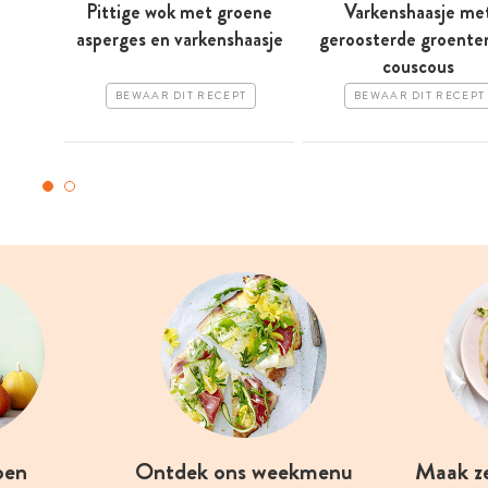
Pittige wok met groene
Varkenshaasje me
asperges en varkenshaasje
geroosterde groente
couscous
BEWAAR DIT RECEPT
BEWAAR DIT RECEPT
oen
Ontdek ons weekmenu
Maak z