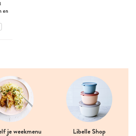
t
Gepaneerde zalmblokjes
n en
met miso en sesam
BEWAAR DIT RECEPT
elf je weekmenu
Libelle Shop