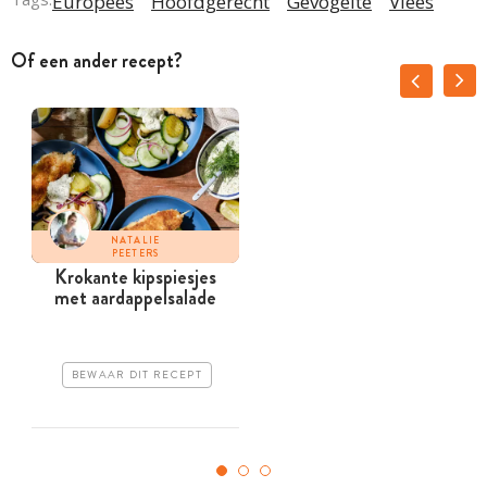
Europees
Hoofdgerecht
Gevogelte
Vlees
Of een ander recept?
NATALIE
PEETERS
Krokante kipspiesjes
met aardappelsalade
BEWAAR DIT RECEPT