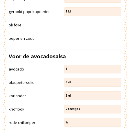
gerookt paprikapoeder
1
kl
olijfolie
peper en zout
Voor de avocadosalsa
avocado
1
bladpeterselie
3
el
koriander
3
el
knoflook
2
teentjes
rode chilipeper
½