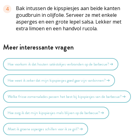
Bak intussen de kipspiesjes aan beide kanten
4
goudbruin in olijfolie. Serveer ze met enkele
asperges en een grote lepel salsa. Lekker met
extra limoen en een handvol rucola.
Meer interessante vragen
Hoe voorkom ik dat houten satéstokjes verbranden op de barbecue?
Hoe weet ik zeker dat mijn kipspiesjes goed gaar zijn vanbinnen?
Welke frisse zomersalades passen het best bij kipspiesjes van de barbecue?
Hoe zorg ik dat mijn kipspiesjes mals blijven op de barbecue?
Moet ik groene asperges schillen voor ik ze gril?