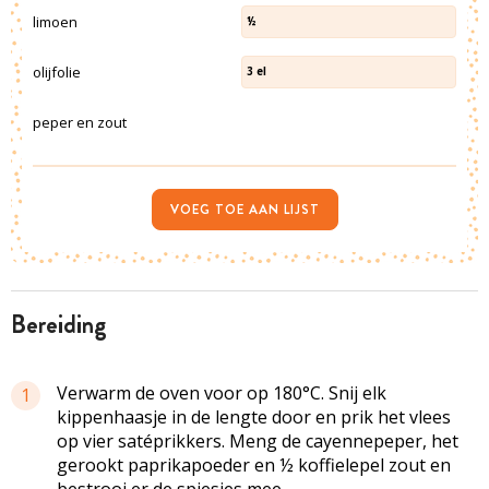
limoen
½
olijfolie
3
el
peper en zout
VOEG TOE AAN LIJST
bereiding
Verwarm de oven voor op 180°C. Snij elk
1
kippenhaasje in de lengte door en prik het vlees
op vier satéprikkers. Meng de cayennepeper, het
gerookt paprikapoeder en ½ koffielepel zout en
bestrooi er de spiesjes mee.