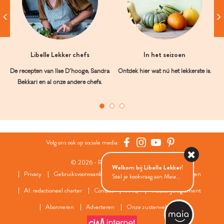
Libelle Lekker chefs
In het seizoen
De recepten van Ilse D’hooge, Sandra
Ontdek hier wat nú het lekkerste is.
Bekkari en al onze andere chefs.
Volg ons ook op sociale media:
© 2026 - Roularta Media Group
Welkom bij Libelle Lekker!
Privacy
Gebruiksvoorwaarden
Cookies
Cookies instellingen
Stel je kookvraag aan Maia...
AI: redactioneel charter
Contact
FAQ
Wedstrijdreglement
Abonneren
Adverteren
Onze zusterwebsites