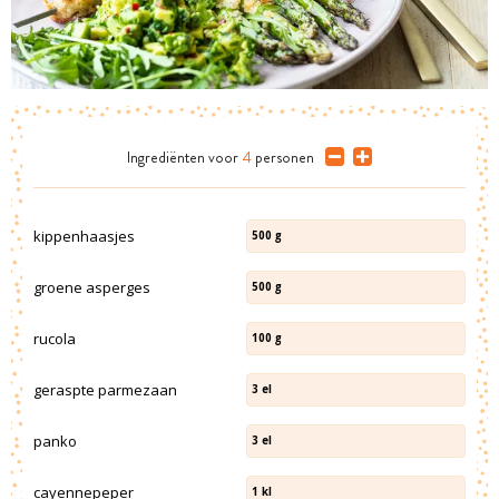
Ingrediënten
voor
4
personen
kippenhaasjes
500
g
groene asperges
500
g
rucola
100
g
geraspte parmezaan
3
el
panko
3
el
cayennepeper
1
kl