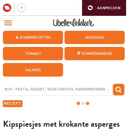
AANMELDEN
BEZOEK ONZE ANDERE WEBSITES
☀️ ZOMERRECEPTEN
MOSSELEN
RECEPTEN
TOMAAT
🍹 ZOMERDRANKJES
WEEKMENU
SALADES
CHAT MET MAIA
INSPIRATIE
MIJN BEWAARDE RECEPTEN
RECEPT
Kipspiesjes met krokante asperges