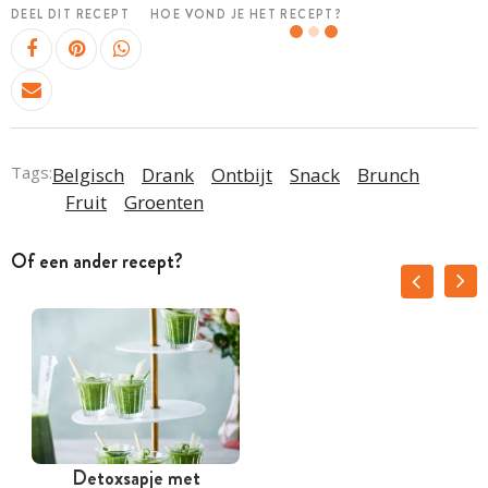
DEEL DIT RECEPT
HOE VOND JE HET RECEPT?
Tags:
Belgisch
Drank
Ontbijt
Snack
Brunch
Fruit
Groenten
Of een ander recept?
Detoxsapje met