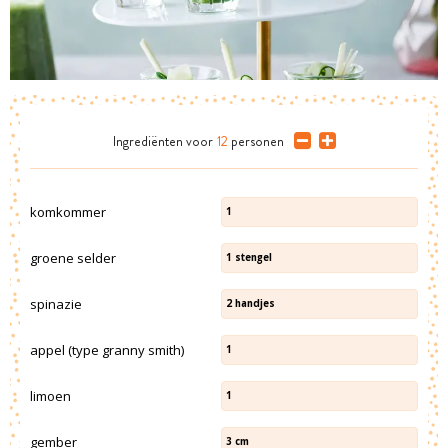
Ingrediënten
voor
12
personen
komkommer
1
groene selder
1
stengel
spinazie
2
handjes
appel (type granny smith)
1
limoen
1
gember
3
cm