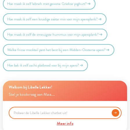
Hoe maak ik zelf labneh met gewone Griekse yoghurt?
Hoe maak ik zelf een kruidige za'atar mix voor mijn aperoplank?
Hoe maak ik zelf de smeuïgste hummus voor mijn aperoplank?
Welke frisse mocktail past het best bij een Midden-Oosterse apero?
Hoe bak ik zelf zacht platbrood voor bij mijn apero?
Welkom bij Libelle Lekker!
Stel je kookvraag aan Maia...
Meer info