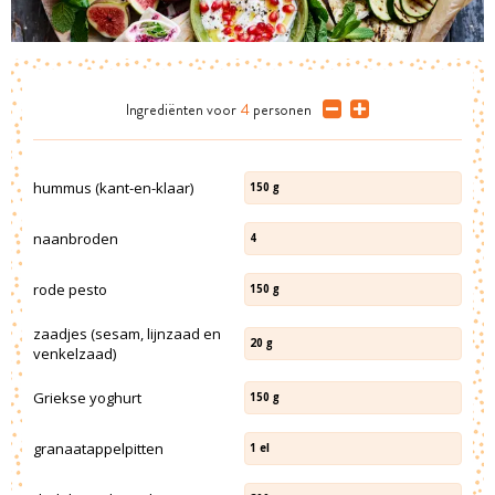
Ingrediënten
voor
4
personen
hummus (kant-en-klaar)
150
g
naanbroden
4
rode pesto
150
g
zaadjes (sesam, lijnzaad en
20
g
venkelzaad)
Griekse yoghurt
150
g
granaatappelpitten
1
el