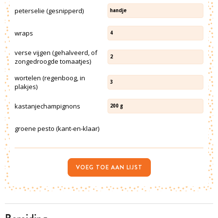
peterselie (gesnipperd)
handje
wraps
4
verse vijgen (gehalveerd, of
2
zongedroogde tomaatjes)
wortelen (regenboog, in
3
plakjes)
kastanjechampignons
200
g
groene pesto (kant-en-klaar)
VOEG TOE AAN LIJST