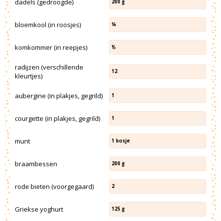
dadels (gedroogde)
200
g
bloemkool (in roosjes)
¼
komkommer (in reepjes)
½
radijzen (verschillende
12
kleurtjes)
aubergine (in plakjes, gegrild)
1
courgette (in plakjes, gegrild)
1
munt
1
bosje
braambessen
200
g
rode bieten (voorgegaard)
2
Griekse yoghurt
125
g