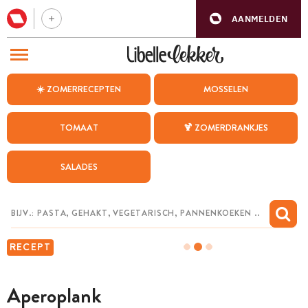
AANMELDEN
BEZOEK ONZE ANDERE WEBSITES
☀️ ZOMERRECEPTEN
MOSSELEN
RECEPTEN
TOMAAT
🍹 ZOMERDRANKJES
WEEKMENU
SALADES
CHAT MET MAIA
INSPIRATIE
MIJN BEWAARDE RECEPTEN
RECEPT
Aperoplank