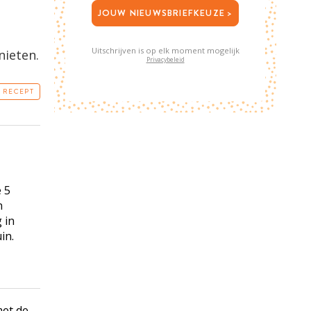
JOUW NIEUWSBRIEFKEUZE >
Uitschrijven is op elk moment mogelijk
nieten.
Privacybeleid
T RECEPT
 5
n
 in
in.
met de