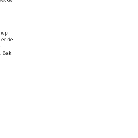
chep
 er de
e
. Bak