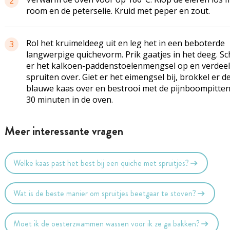
2
room en de peterselie. Kruid met peper en zout.
Rol het kruimeldeeg uit en leg het in een beboterde
3
langwerpige quichevorm. Prik gaatjes in het deeg. S
er het kalkoen-paddenstoelenmengsel op en verdeel
spruiten over. Giet er het eimengsel bij, brokkel er d
blauwe kaas over en bestrooi met de pijnboompitten
30 minuten in de oven.
Meer interessante vragen
Welke kaas past het best bij een quiche met spruitjes?
Wat is de beste manier om spruitjes beetgaar te stoven?
Moet ik de oesterzwammen wassen voor ik ze ga bakken?