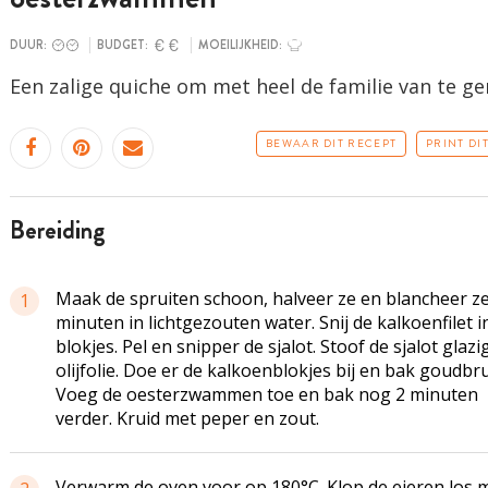
DUUR:
BUDGET:
MOEILIJKHEID:
Een zalige quiche om met heel de familie van te ge
BEWAAR DIT RECEPT
PRINT DI
bereiding
Maak de spruiten schoon, halveer ze en blancheer ze
1
minuten in lichtgezouten water. Snij de kalkoenfilet i
blokjes. Pel en snipper de sjalot. Stoof de sjalot glazig
olijfolie. Doe er de kalkoenblokjes bij en bak goudbru
Voeg de oesterzwammen toe en bak nog 2 minuten
verder. Kruid met peper en zout.
Verwarm de oven voor op 180°C. Klop de eieren los 