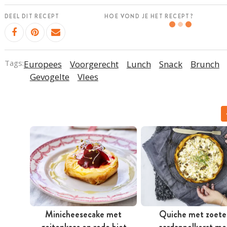
DEEL DIT RECEPT
HOE VOND JE HET RECEPT?
Tags:
Europees
Voorgerecht
Lunch
Snack
Brunch
Gevogelte
Vlees
Minicheesecake met
Quiche met zoete
geitenkaas en rode biet
aardappelkorst me