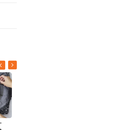
-
Gevulde nestjes van
t
geitenkaas en zalm