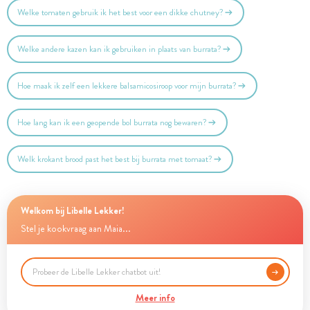
Welke tomaten gebruik ik het best voor een dikke chutney?
Welke andere kazen kan ik gebruiken in plaats van burrata?
Hoe maak ik zelf een lekkere balsamicosiroop voor mijn burrata?
Hoe lang kan ik een geopende bol burrata nog bewaren?
Welk krokant brood past het best bij burrata met tomaat?
Welkom bij Libelle Lekker!
Stel je kookvraag aan Maia...
Meer info