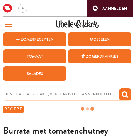
AANMELDEN
BEZOEK ONZE ANDERE WEBSITES
☀️ ZOMERRECEPTEN
MOSSELEN
RECEPTEN
TOMAAT
🍹 ZOMERDRANKJES
WEEKMENU
SALADES
CHAT MET MAIA
INSPIRATIE
MIJN BEWAARDE RECEPTEN
RECEPT
Burrata met tomatenchutney