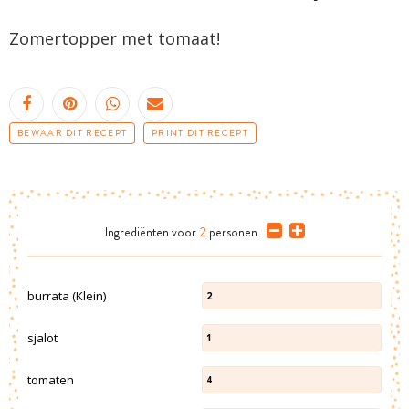
Zomertopper met tomaat!
BEWAAR DIT RECEPT
PRINT DIT RECEPT
Ingrediënten
voor
2
personen
burrata (Klein)
2
sjalot
1
tomaten
4