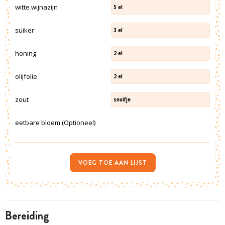
witte wijnazijn
5
el
suiker
3
el
honing
2
el
olijfolie
2
el
zout
snuifje
eetbare bloem (Optioneel)
VOEG TOE AAN LIJST
bereiding