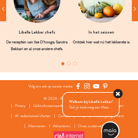
Libelle Lekker chefs
In het seizoen
De recepten van Ilse D’hooge, Sandra
Ontdek hier wat nú het lekkerste is.
Bekkari en al onze andere chefs.
Volg ons ook op sociale media:
© 2026 - Roularta Media Group
Welkom bij Libelle Lekker!
Privacy
Gebruiksvoorwaarden
Cookies
Cookies instellingen
Stel je kookvraag aan Maia...
AI: redactioneel charter
Contact
FAQ
Wedstrijdreglement
Abonneren
Adverteren
Onze zusterwebsites