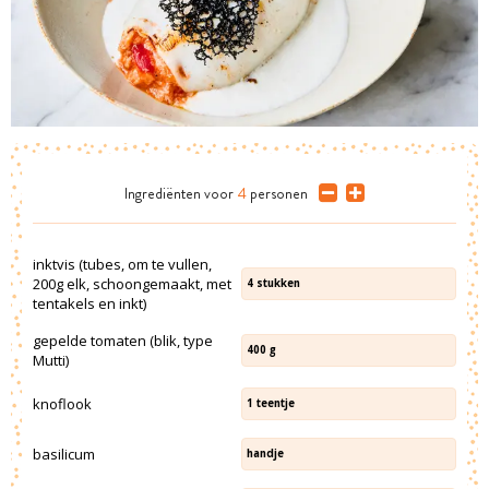
Ingrediënten
voor
4
personen
inktvis (tubes, om te vullen,
200g elk, schoongemaakt, met
4
stukken
tentakels en inkt)
gepelde tomaten (blik, type
400
g
Mutti)
knoflook
1
teentje
basilicum
handje