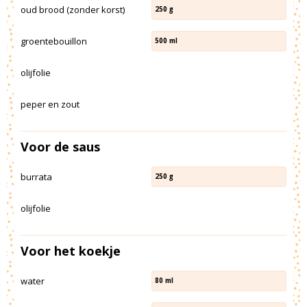
oud brood (zonder korst)
250
g
groentebouillon
500
ml
olijfolie
peper en zout
Voor de saus
burrata
250
g
olijfolie
Voor het koekje
water
80
ml