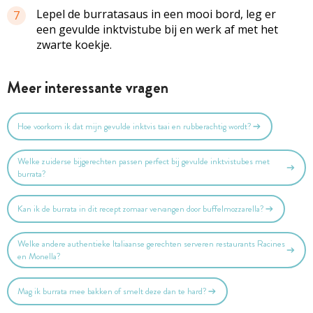
Lepel de burratasaus in een mooi bord, leg er
7
een gevulde inktvistube bij en werk af met het
zwarte koekje.
Meer interessante vragen
Hoe voorkom ik dat mijn gevulde inktvis taai en rubberachtig wordt?
Welke zuiderse bijgerechten passen perfect bij gevulde inktvistubes met
burrata?
Kan ik de burrata in dit recept zomaar vervangen door buffelmozzarella?
Welke andere authentieke Italiaanse gerechten serveren restaurants Racines
en Monella?
Mag ik burrata mee bakken of smelt deze dan te hard?