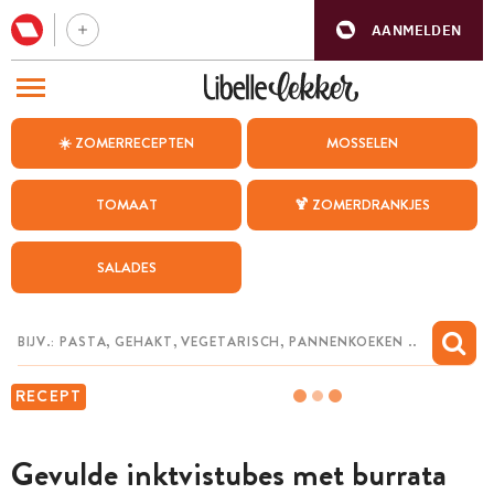
AANMELDEN
BEZOEK ONZE ANDERE WEBSITES
☀️ ZOMERRECEPTEN
MOSSELEN
RECEPTEN
TOMAAT
🍹 ZOMERDRANKJES
WEEKMENU
SALADES
CHAT MET MAIA
INSPIRATIE
MIJN BEWAARDE RECEPTEN
RECEPT
Gevulde inktvistubes met burrata