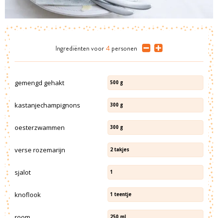
Ingrediënten
voor
4
personen
gemengd gehakt
500
g
kastanjechampignons
300
g
oesterzwammen
300
g
verse rozemarijn
2
takjes
sjalot
1
knoflook
1
teentje
room
250
ml