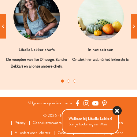
Libelle Lekker chefs
In het seizoen
De recepten van Ilse D’hooge, Sandra
Ontdek hier wat nú het lekkerste is.
Bekkari en al onze andere chefs.
Volg ons ook op sociale media:
© 2026 - Roularta Media Group
Welkom bij Libelle Lekker!
Privacy
Gebruiksvoorwaarden
Cookies
Cookies instellingen
Stel je kookvraag aan Maia...
AI: redactioneel charter
Contact
FAQ
Wedstrijdreglement