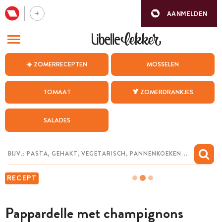
AANMELDEN
BEZOEK ONZE ANDERE WEBSITES
☀️ ZOMERRECEPTEN
MOSSELEN
RECEPTEN
TOMAAT
🍹 ZOMERDRANKJES
WEEKMENU
SALADES
CHAT MET MAIA
INSPIRATIE
MIJN BEWAARDE RECEPTEN
RECEPT
Pappardelle met champignons