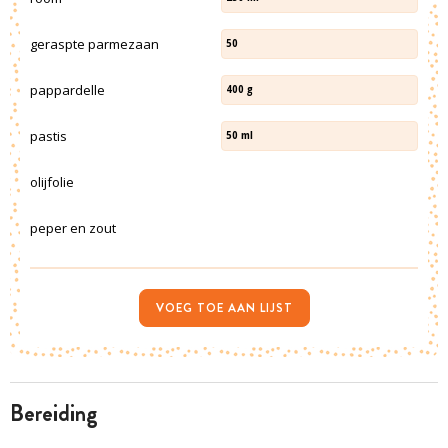
geraspte parmezaan
50
pappardelle
400
g
pastis
50
ml
olijfolie
peper en zout
VOEG TOE AAN LIJST
bereiding