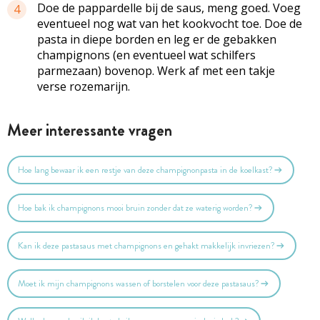
Doe de pappardelle bij de saus, meng goed. Voeg
4
eventueel nog wat van het kookvocht toe. Doe de
pasta in diepe borden en leg er de gebakken
champignons (en eventueel wat schilfers
parmezaan) bovenop. Werk af met een takje
verse rozemarijn.
Meer interessante vragen
Hoe lang bewaar ik een restje van deze champignonpasta in de koelkast?
Hoe bak ik champignons mooi bruin zonder dat ze waterig worden?
Kan ik deze pastasaus met champignons en gehakt makkelijk invriezen?
Moet ik mijn champignons wassen of borstelen voor deze pastasaus?