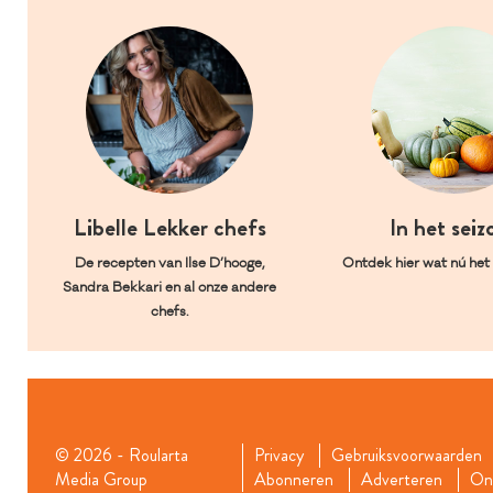
Libelle Lekker chefs
In het seiz
De recepten van Ilse D’hooge,
Ontdek hier wat nú het l
Sandra Bekkari en al onze andere
chefs.
© 2026 - Roularta
Privacy
Gebruiksvoorwaarden
Media Group
Abonneren
Adverteren
Onz