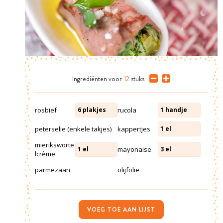
Ingrediënten
voor
12
stuks
rosbief
rucola
6
plakjes
1
handje
peterselie (enkele takjes)
kappertjes
1
el
mieriksworte
mayonaise
1
el
3
el
lcrème
parmezaan
olijfolie
VOEG TOE AAN LIJST