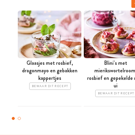
Glaasjes met rosbief,
Blini’s met
dragon­mayo en gebakken
mierikswortelroom
kappertjes
rosbief en gepekelde 
ui
BEWAAR DIT RECEPT
BEWAAR DIT RECEPT