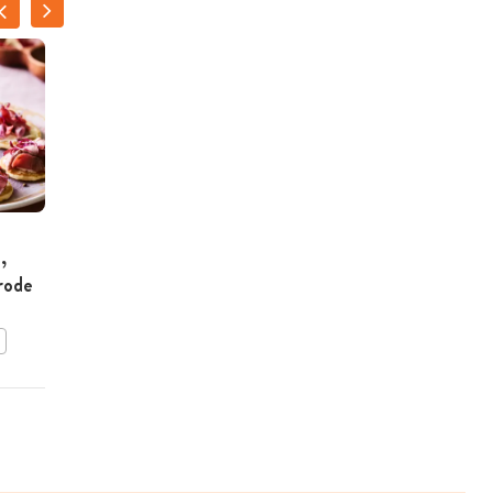
Cocktailgarnalen met
,
appelsalsa en
rode
mierikswortelsausje
BEWAAR DIT RECEPT