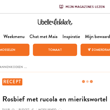
MIJN MAGAZINES LEZEN
Weekmenu
Chat met Maia
Inspiratie
Mijn bewaard
MOSSELEN
TOMAAT
🍹 ZOMERDRA
RECEPT
Rosbief met rucola en mierikswortel
DUUR:
BUDGET:
MOEILIJKHEID: