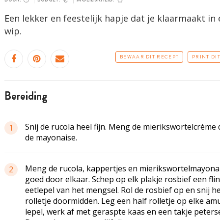
Een lekker en feestelijk hapje dat je klaarmaakt in
wip.
BEWAAR DIT RECEPT
PRINT DI
bereiding
Snij de rucola heel fijn. Meng de mierikswortelcrème
1
de mayonaise.
Meng de rucola, kappertjes en mierikswortelmayona
2
goed door elkaar. Schep op elk plakje rosbief een fli
eetlepel van het mengsel. Rol de rosbief op en snij h
rolletje doormidden. Leg een half rolletje op elke am
lepel, werk af met geraspte kaas en een takje peterse