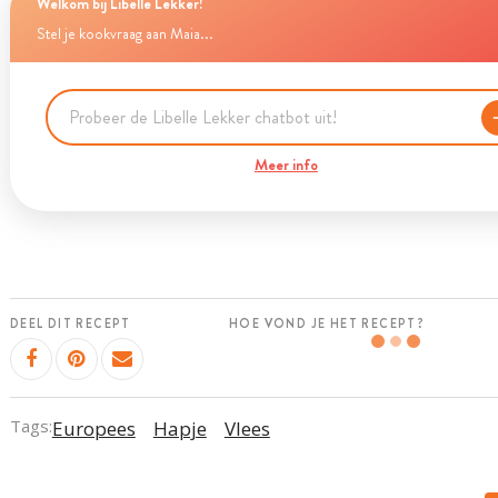
Welkom bij Libelle Lekker!
Stel je kookvraag aan Maia...
Meer info
DEEL DIT RECEPT
HOE VOND JE HET RECEPT?
Tags:
Europees
Hapje
Vlees