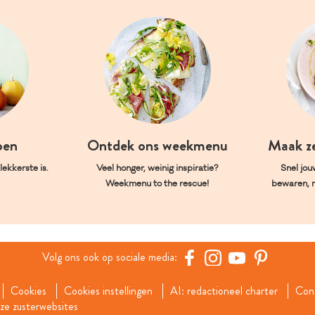
oen
Ontdek ons weekmenu
Maak z
ekkerste is.
Veel honger, weinig inspiratie?
Snel jou
Weekmenu to the rescue!
bewaren, 
Volg ons ook op sociale media:
Cookies
Cookies instellingen
AI: redactioneel charter
Con
e zusterwebsites