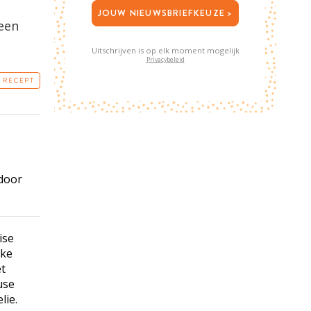
JOUW NIEUWSBRIEFKEUZE >
 een
Uitschrijven is op elk moment mogelijk
Privacybeleid
T RECEPT
 door
ise
nke
et
use
lie.