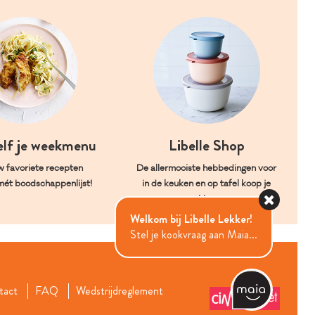
elf je weekmenu
Libelle Shop
w favoriete recepten
De allermooiste hebbedingen voor
mét boodschappenlijst!
in de keuken en op tafel koop je
hier.
Welkom bij Libelle Lekker!
Stel je kookvraag aan Maia...
tact
FAQ
Wedstrijdreglement