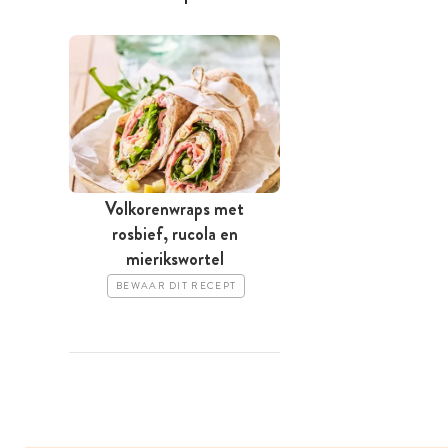
Volkorenwraps met
rosbief, rucola en
mierikswortel
BEWAAR DIT RECEPT