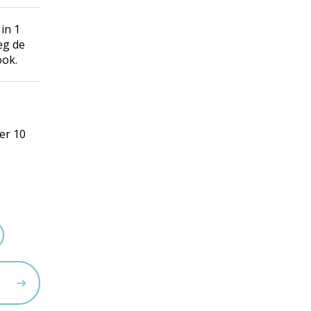
in 1
eg de
ook.
er 10