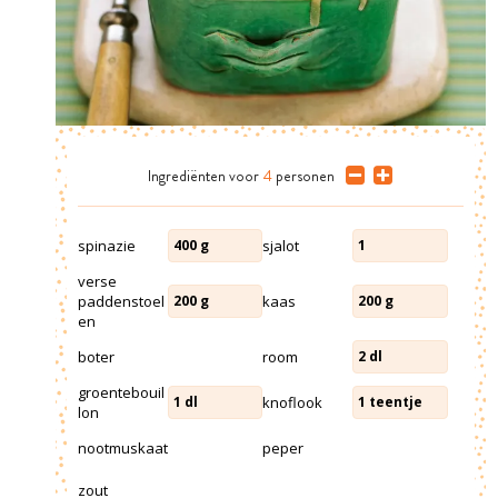
Ingrediënten
voor
4
personen
spinazie
sjalot
400
g
1
verse
paddenstoel
kaas
200
g
200
g
en
boter
room
2
dl
groentebouil
knoflook
1
dl
1
teentje
lon
nootmuskaat
peper
zout