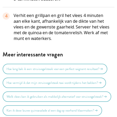
Verhit een grillpan en gril het vlees 4 minuten
4
aan elke kant, afhankelijk van de dikte van het
vlees en de gewenste gaarheid. Serveer het vlees
met de quinoa en de tomatenrelish. Werk af met
munt en waterkers.
Meer interessante vragen
Hoe lang bak ik een struisvogelsteak voor een perfect saignant resultaat?
Hoe vermijd ik dat mijn struisvogelsteak taai wordt tijdens het bakken?
Welk vlees kan ik gebruiken als makkelijk alternatief voor struisvogelsteak?
Kan ik deze lauwe quinoasalade al een dag op voorhand klaarmaken?