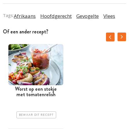
Tags:
Afrikaans
Hoofdgerecht
Gevogelte
Vlees
Of een ander recept?
Worst op een stokje
met tomatenrelish
BEWAAR DIT RECEPT