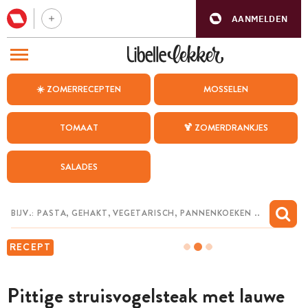
AANMELDEN
BEZOEK ONZE ANDERE WEBSITES
☀️ ZOMERRECEPTEN
MOSSELEN
RECEPTEN
TOMAAT
🍹 ZOMERDRANKJES
WEEKMENU
SALADES
CHAT MET MAIA
INSPIRATIE
MIJN BEWAARDE RECEPTEN
RECEPT
Pittige struisvogelsteak met lauwe