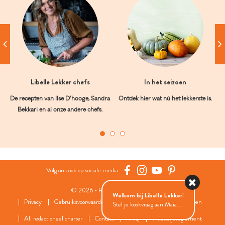
Libelle Lekker chefs
In het seizoen
De recepten van Ilse D’hooge, Sandra
Ontdek hier wat nú het lekkerste is.
Bekkari en al onze andere chefs.
Volg ons ook op sociale media:
© 2026 - Roularta Media Group
Welkom bij Libelle Lekker!
Privacy
Gebruiksvoorwaarden
Cookies
Cookies instellingen
Stel je kookvraag aan Maia...
AI: redactioneel charter
Contact
FAQ
Wedstrijdreglement