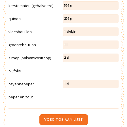
kerstomaten (gehalveerd)
500
g
quinoa
200
g
vleesbouillon
1
blokje
groentebouillon
1
l
siroop (balsamicosiroop)
2
el
olijfolie
cayennepeper
1
kl
peper en zout
VOEG TOE AAN LIJST