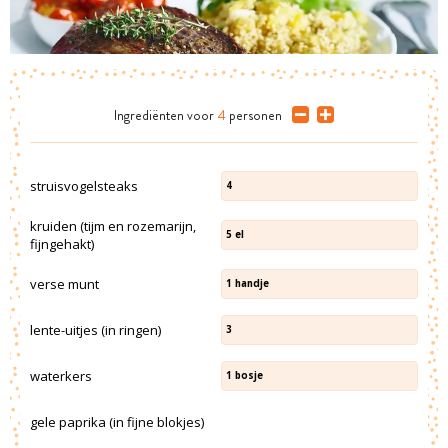
Ingrediënten
voor
4
personen
struisvogelsteaks
4
kruiden (tijm en rozemarijn,
5
el
fijngehakt)
verse munt
1
handje
lente-uitjes (in ringen)
3
waterkers
1
bosje
gele paprika (in fijne blokjes)