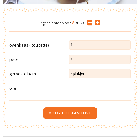
Ingrediënten
voor
8
stuks
ovenkaas (Rougette)
1
peer
1
gerookte ham
4
plakjes
olie
VOEG TOE AAN LIJST