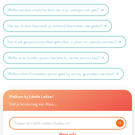
Welke ovenkaas smelt het best voor mijn sateetjes met peer?
Hoe kan ik deze kaassnack op voorhand klaarmaken voor gasten?
Kan ik ook gewone camembert gebruiken in plaats van speciale ovenkaas?
Welke verse kruiden passen het best bij warme peer en kaas?
Welke andere fruitsoorten passen goed bij warme, gesmolten ovenkaas?
Welkom bij Libelle Lekker!
Stel je kookvraag aan Maia...
Meer info