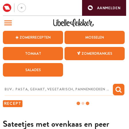
AANMELDEN
BEZOEK ONZE ANDERE WEBSITES
☀️ ZOMERRECEPTEN
MOSSELEN
RECEPTEN
TOMAAT
🍹 ZOMERDRANKJES
WEEKMENU
SALADES
CHAT MET MAIA
INSPIRATIE
MIJN BEWAARDE RECEPTEN
RECEPT
Sateetjes met ovenkaas en peer