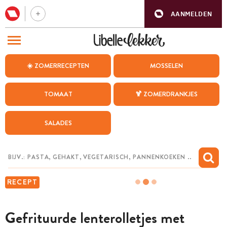
AANMELDEN
BEZOEK ONZE ANDERE WEBSITES
☀️ ZOMERRECEPTEN
MOSSELEN
RECEPTEN
TOMAAT
🍹 ZOMERDRANKJES
WEEKMENU
SALADES
CHAT MET MAIA
INSPIRATIE
MIJN BEWAARDE RECEPTEN
RECEPT
Gefrituurde lenterolletjes met