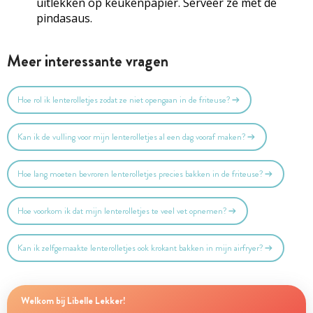
uitlekken op keukenpapier. Serveer ze met de
pindasaus.
Meer interessante vragen
Hoe rol ik lenterolletjes zodat ze niet opengaan in de friteuse?
Kan ik de vulling voor mijn lenterolletjes al een dag vooraf maken?
Hoe lang moeten bevroren lenterolletjes precies bakken in de friteuse?
Hoe voorkom ik dat mijn lenterolletjes te veel vet opnemen?
Kan ik zelfgemaakte lenterolletjes ook krokant bakken in mijn airfryer?
Welkom bij Libelle Lekker!