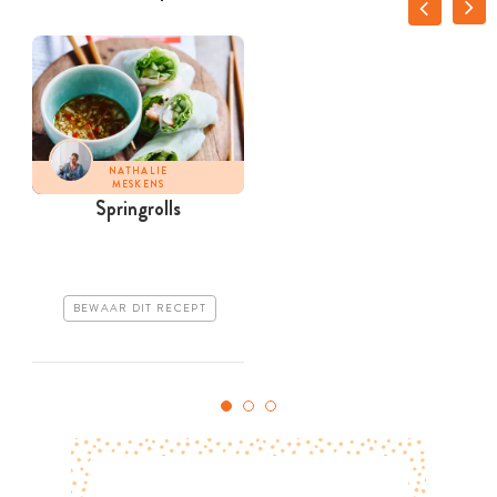
NATHALIE
MESKENS
Springrolls
L
BEWAAR DIT RECEPT