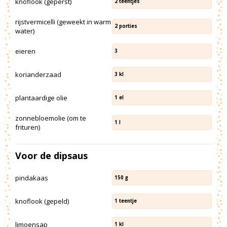
knoflook (geperst)
2
teentjes
rijstvermicelli (geweekt in warm
2
porties
water)
eieren
3
korianderzaad
3
kl
plantaardige olie
1
el
zonnebloemolie (om te
1
l
frituren)
Voor de dipsaus
pindakaas
150
g
knoflook (gepeld)
1
teentje
limoensap
1
kl