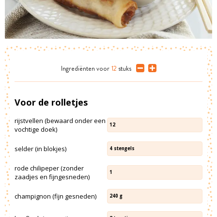
Ingrediënten
voor
12
stuks
Voor de rolletjes
rijstvellen (bewaard onder een
12
vochtige doek)
selder (in blokjes)
4
stengels
rode chilipeper (zonder
1
zaadjes en fijngesneden)
champignon (fijn gesneden)
240
g