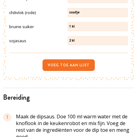
chilivlok (rode)
snuifje
bruine suiker
1
kl
sojasaus
2
kl
VOEG TOE AAN LIJST
bereiding
Maak de dipsaus. Doe 100 ml warm water met de
1
knoflook in de keukenrobot en mix fijn. Voeg de
rest van de ingrediënten voor de dip toe en meng
goed.