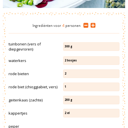
Ingrediënten
voor
4
personen
tuinbonen (vers of
300
g
diepgevroren)
waterkers
2
bosjes
rode bieten
2
rode biet (chioggiabiet, vers)
1
geitenkaas (zachte)
200
g
kappertjes
2
el
peper