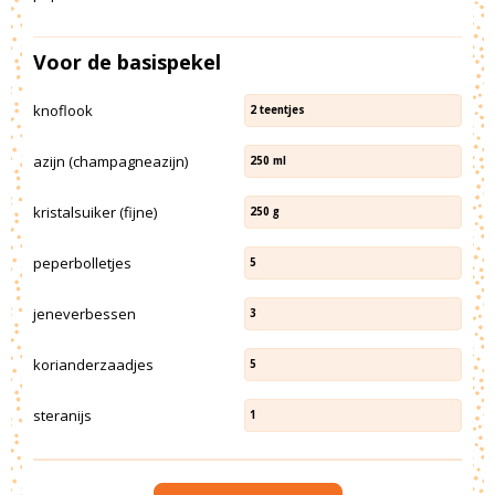
Voor de basispekel
knoflook
2
teentjes
azijn (champagneazijn)
250
ml
kristalsuiker (fijne)
250
g
peperbolletjes
5
jeneverbessen
3
korianderzaadjes
5
steranijs
1