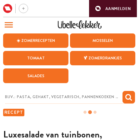
AANMELDEN
BEZOEK ONZE ANDERE WEBSITES
☀️ ZOMERRECEPTEN
MOSSELEN
RECEPTEN
TOMAAT
🍹 ZOMERDRANKJES
WEEKMENU
SALADES
CHAT MET MAIA
INSPIRATIE
MIJN BEWAARDE RECEPTEN
RECEPT
Luxesalade van tuinbonen,