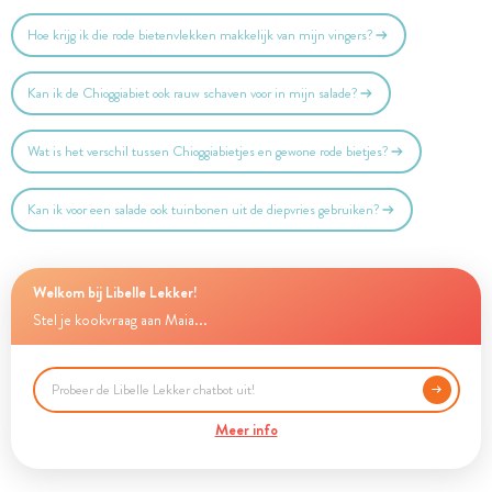
Hoe krijg ik die rode bietenvlekken makkelijk van mijn vingers?
Kan ik de Chioggiabiet ook rauw schaven voor in mijn salade?
Wat is het verschil tussen Chioggiabietjes en gewone rode bietjes?
Kan ik voor een salade ook tuinbonen uit de diepvries gebruiken?
Welkom bij Libelle Lekker!
Stel je kookvraag aan Maia...
Meer info