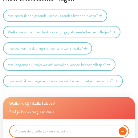
Hoe maak ik een gezonde kaassaus zonder boter en bloem?
Welke kaas smelt het best voor mijn gegratineerde hespenrolletjes?
Hoe voorkom ik dat mijn witloof te bitter smaakt?
Hoe lang moet ik mijn witloof voorkoken voor de hespenrolletjes?
Hoe maak ik een vegetarische versie van hespenrolletjes met witloof?
Welkom bij Libelle Lekker!
Stel je kookvraag aan Maia...