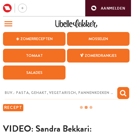
AANMELDEN
BEZOEK ONZE ANDERE WEBSITES
☀️ ZOMERRECEPTEN
MOSSELEN
RECEPTEN
TOMAAT
🍹 ZOMERDRANKJES
WEEKMENU
SALADES
CHAT MET MAIA
INSPIRATIE
MIJN BEWAARDE RECEPTEN
RECEPT
VIDEO: Sandra Bekkari: