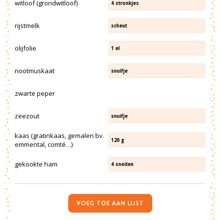
witloof (grondwitloof)
4
stronkjes
rijstmelk
scheut
olijfolie
1
el
nootmuskaat
snuifje
zwarte peper
zeezout
snuifje
kaas (gratinkaas, gemalen bv.
120
g
emmental, comté…)
gekookte ham
4
sneden
VOEG TOE AAN LIJST