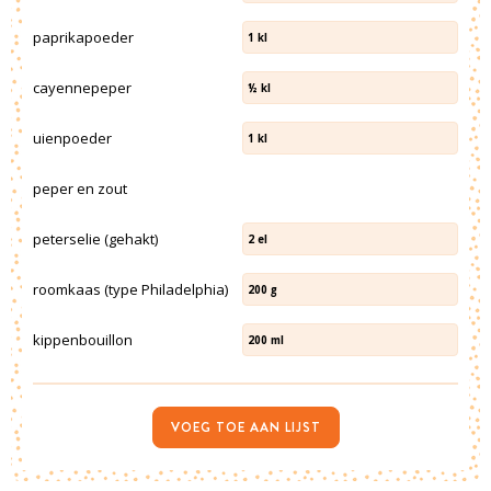
paprikapoeder
1
kl
cayennepeper
½
kl
uienpoeder
1
kl
peper en zout
peterselie (gehakt)
2
el
roomkaas (type Philadelphia)
200
g
kippenbouillon
200
ml
VOEG TOE AAN LIJST