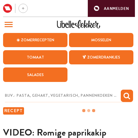
AANMELDEN
BEZOEK ONZE ANDERE WEBSITES
☀️ ZOMERRECEPTEN
MOSSELEN
RECEPTEN
TOMAAT
🍹 ZOMERDRANKJES
WEEKMENU
SALADES
CHAT MET MAIA
INSPIRATIE
MIJN BEWAARDE RECEPTEN
RECEPT
VIDEO: Romige paprikakip