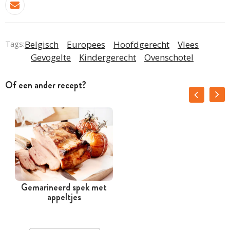
Tags:
Belgisch
Europees
Hoofdgerecht
Vlees
Gevogelte
Kindergerecht
Ovenschotel
Of een ander recept?
Gemarineerd spek met
appeltjes
k