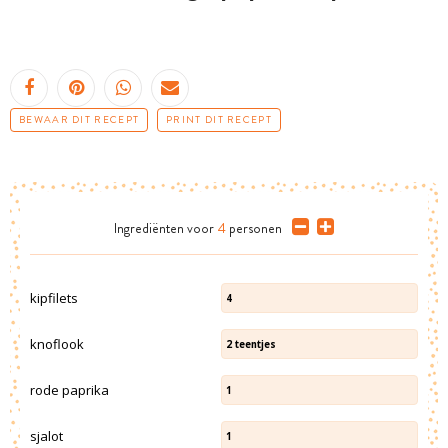
BEWAAR DIT RECEPT
PRINT DIT RECEPT
Ingrediënten
voor
4
personen
kipfilets
4
knoflook
2
teentjes
rode paprika
1
sjalot
1