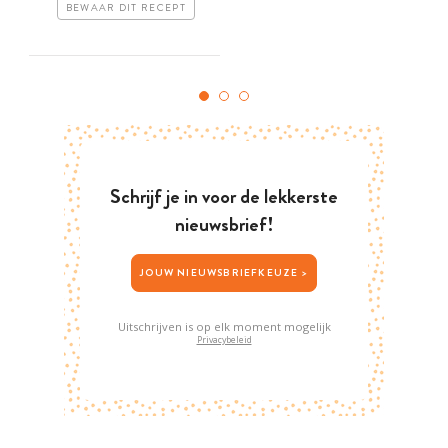
BEWAAR DIT RECEPT
Schrijf je in voor de lekkerste
nieuwsbrief!
JOUW NIEUWSBRIEFKEUZE >
Uitschrijven is op elk moment mogelijk
Privacybeleid