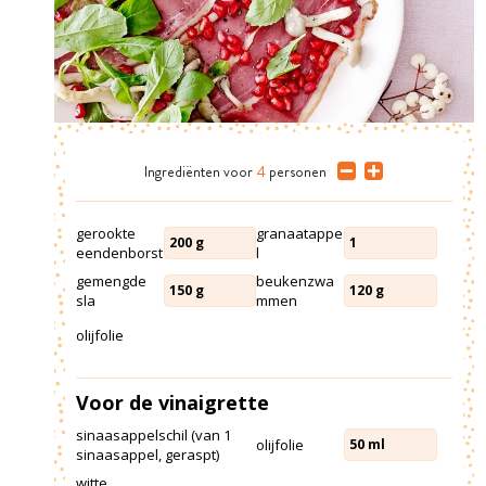
Ingrediënten
voor
4
personen
gerookte
granaatappe
200
g
1
eendenborst
l
gemengde
beukenzwa
150
g
120
g
sla
mmen
olijfolie
Voor de vinaigrette
sinaasappelschil (van 1
olijfolie
50
ml
sinaasappel, geraspt)
witte