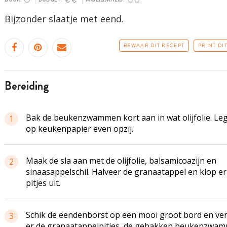
Bijzonder slaatje met eend.
BEWAAR DIT RECEPT
PRINT DI
bereiding
Bak de beukenzwammen kort aan in wat olijfolie. Leg
1
op keukenpapier even opzij.
Maak de sla aan met de olijfolie, balsamicoazijn en
2
sinaasappelschil. Halveer de granaatappel en klop er
pitjes uit.
Schik de eendenborst op een mooi groot bord en ve
3
er de granaatappelpitjes, de gebakken beukenzwa