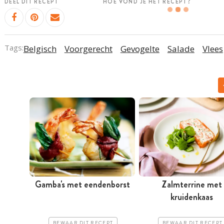
DEEL DIT RECEPT
HOE VOND JE HET RECEPT?
Tags:
Belgisch
Voorgerecht
Gevogelte
Salade
Vlees
Gamba's met eendenborst
Zalmterrine met
kruidenkaas
BEWAAR DIT RECEPT
BEWAAR DIT RECEPT