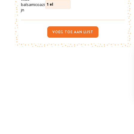
balsamicoazi
1
el
jn
VOEG TOE AAN LIJST