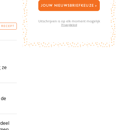
JOUW NIEUWSBRIEFKEUZE >
Uitschrijven is op elk moment mogelijk
Privacybeleid
T RECEPT
 ze
 de
rdeel
mmen