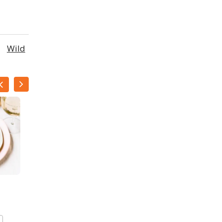
Wild
Fancy toast met gerookte
eend en vijgen
BEWAAR DIT RECEPT