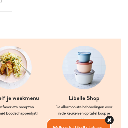
elf je weekmenu
Libelle Shop
w favoriete recepten
De allermooiste hebbedingen voor
mét boodschappenlijst!
in de keuken en op tafel koop je
hier.
Welkom bij Libelle Lekker!