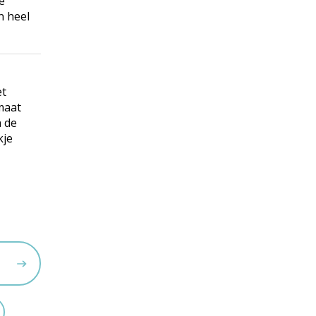
e
n heel
et
maat
 de
kje