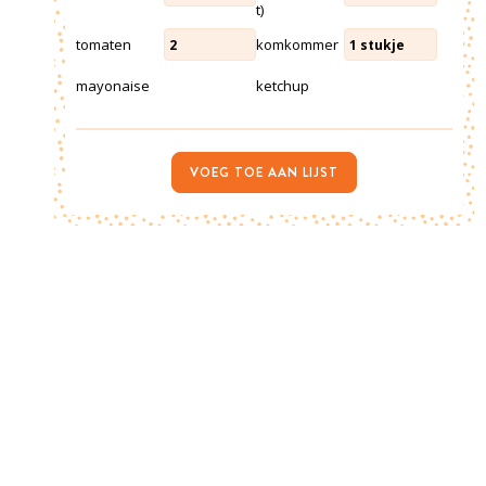
t)
tomaten
komkommer
2
1
stukje
mayonaise
ketchup
VOEG TOE AAN LIJST