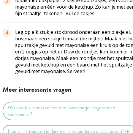
Maak met bakpapier 2 kleine spuitzakjes, één voor d
3
mayonaise en één voor de ketchup. Zo kan je met ee
fijn straaltje 'tekenen'. Vul de zakjes.
Leg op elk stukje stokbrood onderaan een plakje ei,
4
bovenaan een stukje tomaat (de mijter). Maak met h
spuitzakje gevuld met mayonaise een kruis op de to
en 2 oogjes op het ei. Duw de rondjes komkommer in
dotjes mayonaise. Maak een mondje met het spuitza
gevuld met ketchup en een baard met het spuitzakje
gevuld met mayonaise. Serveer!
Meer interessante vragen
Wat kan ik klaarmaken met een overschotje aangesneden
komkommer?
Hoe snij ik tomaten in dunne plakjes zonder ze plat te duwen?