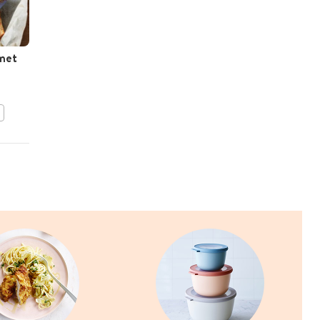
met
Krokante springrolls met
ei en spinazie
BEWAAR DIT RECEPT