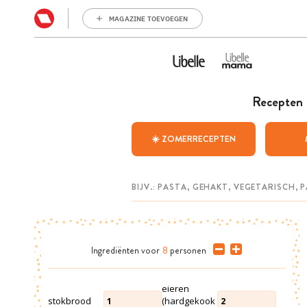
MAGAZINE TOEVOEGEN
Recepten
☀️ ZOMERRECEPTEN
Ingrediënten
voor
8
personen
eieren
stokbrood
(hardgekook
1
2