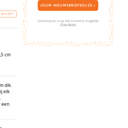
JOUW NIEUWSBRIEFKEUZE >
T RECEPT
Uitschrijven is op elk moment mogelijk
Privacybeleid
,5 cm
m dik.
j elk
.
t een