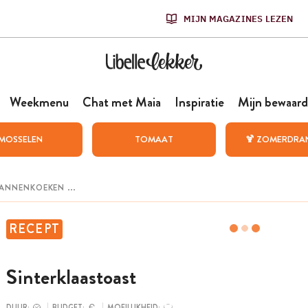
MIJN MAGAZINES LEZEN
Weekmenu
Chat met Maia
Inspiratie
Mijn bewaard
MOSSELEN
TOMAAT
🍹 ZOMERDRA
RECEPT
Sinterklaastoast
DUUR:
BUDGET:
MOEILIJKHEID: