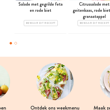
Salade met gegrilde feta
Citrussalade met
en rode biet
geitenkaas, rode bie
granaatappel
BEWAAR DIT RECEPT
BEWAAR DIT RECEPT
oen
Ontdek ons weekmenu
Maak z