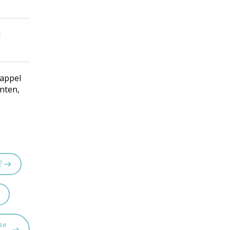
1
 appel
nten,
?
rse