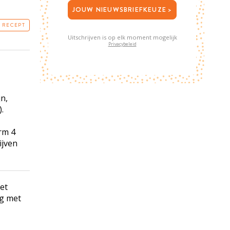
JOUW NIEUWSBRIEFKEUZE >
T RECEPT
Uitschrijven is op elk moment mogelijk
Privacybeleid
jn,
.
rm 4
ijven
et
ng met