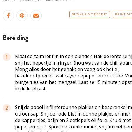
BEWAAR DIT RECEPT
PRINT DI
bereiding
Maal de zalm let fijn in een blender. Hak de lente-ui fi
1
snij het pepertje in ringen (hou wat van de chili apart)
Meng alles door het gehakt en voeg ook het ei,
hazelnootpoeder, wat cayennepeper en zout toe. Vo
burgertjes van het mengsel. Laat ze 15 minuten opst
in de koelkast.
Snij de appel in flinterdunne plakjes en besprenkel m
2
citroensap. Snij de rode biet in dunne plakjes en me
de kappertjes, azijn en 2 eetlepels olijfolie. Kruid met
peper en zout. Spoel de komkommer, snij ‘m met een