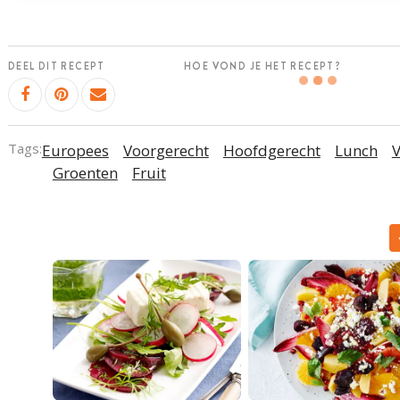
DEEL DIT RECEPT
HOE VOND JE HET RECEPT?
Tags:
Europees
Voorgerecht
Hoofdgerecht
Lunch
V
Groenten
Fruit