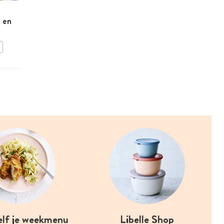
Geroosterde rode bieten
t en
met kamut en
granaatappeldressing
BEWAAR DIT RECEPT
elf je weekmenu
Libelle Shop