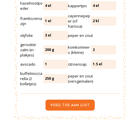
hazelnootpo
kappertjes
4
el
4
el
eder
cayennepep
frambozena
er (of
1
el
2
kl
zijn
harissa)
olijfolie
peper en zout
3
el
gerookte
komkommer
zalm (in
200
g
2
s (kleine)
plakjes)
avocado
citroensap
1
1.5
el
buffelmozza
peper en zout
rella (2
250
g
(versgemalen)
bolletjes)
VOEG TOE AAN LIJST