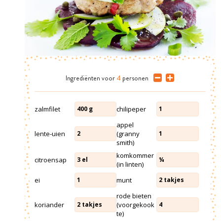
Ingrediënten
voor
4
personen
zalmfilet
chilipeper
400
g
1
appel
lente-uien
(granny
2
1
smith)
komkommer
citroensap
3
el
¼
(in linten)
ei
munt
1
2
takjes
rode bieten
koriander
(voorgekook
2
takjes
4
te)