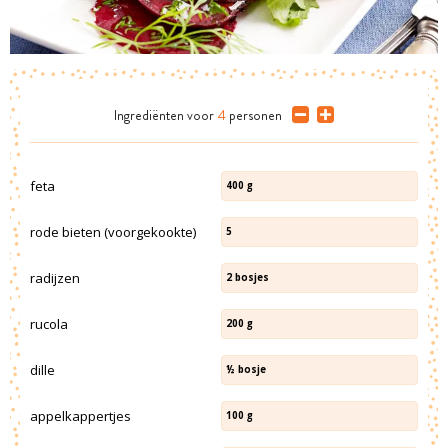
Ingrediënten
voor
4
personen
feta
400
g
rode bieten (voorgekookte)
5
radijzen
2
bosjes
rucola
200
g
dille
½
bosje
appelkappertjes
100
g