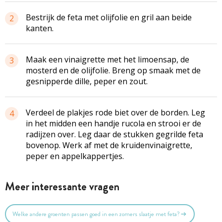
Bestrijk de feta met olijfolie en gril aan beide
2
kanten.
Maak een vinaigrette met het limoensap, de
3
mosterd en de olijfolie. Breng op smaak met de
gesnipperde dille, peper en zout.
Verdeel de plakjes rode biet over de borden. Leg
4
in het midden een handje rucola en strooi er de
radijzen over. Leg daar de stukken gegrilde feta
bovenop. Werk af met de
kruidenvinaigrette
,
peper en
appelkappertjes
.
Meer interessante vragen
Welke andere groenten passen goed in een zomers slaatje met feta?