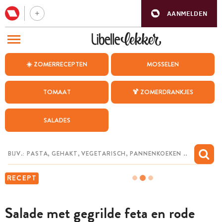
AANMELDEN
BEZOEK ONZE ANDERE WEBSITES
☀️ ZOMERRECEPTEN
MOSSELEN
RECEPTEN
TOMAAT
🍹 ZOMERDRANKJES
WEEKMENU
SALADES
CHAT MET MAIA
INSPIRATIE
MIJN BEWAARDE RECEPTEN
RECEPT
Salade met gegrilde feta en rode