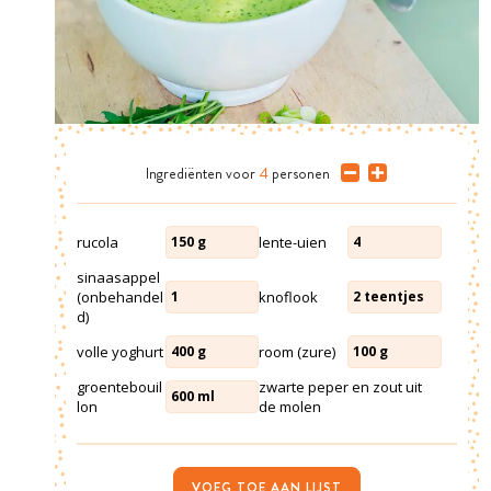
Ingrediënten
voor
4
personen
rucola
lente-uien
150
g
4
sinaasappel
(onbehandel
knoflook
1
2
teentjes
d)
volle yoghurt
room (zure)
400
g
100
g
groentebouil
zwarte peper en zout uit
600
ml
lon
de molen
VOEG TOE AAN LIJST