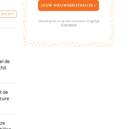
JOUW NIEUWSBRIEFKEUZE >
T RECEPT
Uitschrijven is op elk moment mogelijk
Privacybeleid
el de
hil.
t de
 zure
 ze