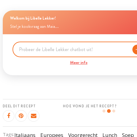
Welkom bij Libelle Lekker!
Stel je kookvraag aan Maia...
Meer info
DEEL DIT RECEPT
HOE VOND JE HET RECEPT?
Tags:
Italiaans
Europees
Voorgerecht
Lunch
Soep