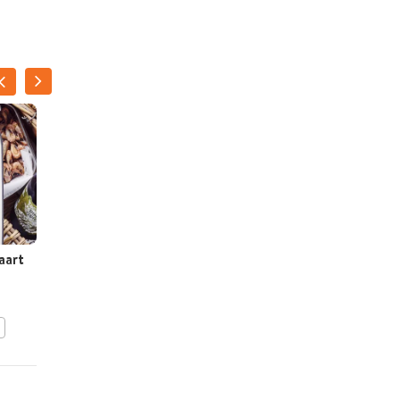
KIRSTY
MACLEAN
aart
Burrataboard
BEWAAR DIT RECEPT