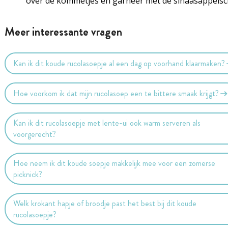
over de kommetjes en garneer met de sinaasappelsch
Meer interessante vragen
Kan ik dit koude rucolasoepje al een dag op voorhand klaarmaken?
Hoe voorkom ik dat mijn rucolasoep een te bittere smaak krijgt?
Kan ik dit rucolasoepje met lente-ui ook warm serveren als
voorgerecht?
Hoe neem ik dit koude soepje makkelijk mee voor een zomerse
picknick?
Welk krokant hapje of broodje past het best bij dit koude
rucolasoepje?