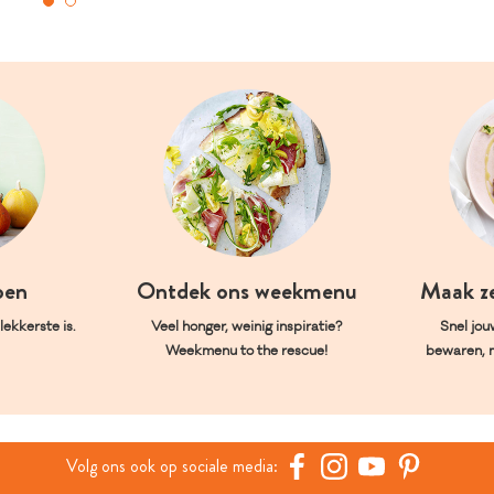
oen
Ontdek ons weekmenu
Maak z
ekkerste is.
Veel honger, weinig inspiratie?
Snel jou
Weekmenu to the rescue!
bewaren, 
Volg ons ook op sociale media: