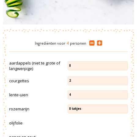
Ingrediënten
voor
4
personen
aardappels (niet te grote of
8
langwerpige)
courgettes
2
lente-uien
4
rozemarijn
8
takjes
olijfolie
peper en zout