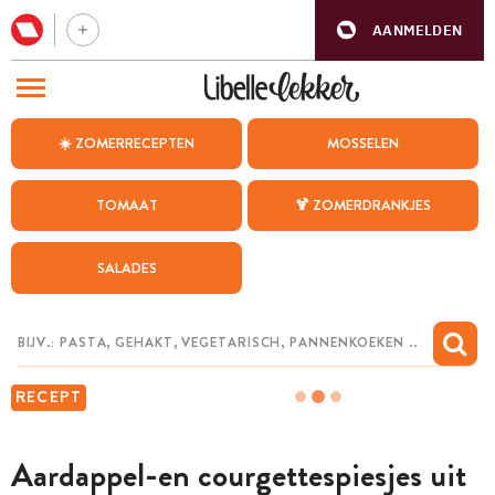
AANMELDEN
BEZOEK ONZE ANDERE WEBSITES
☀️ ZOMERRECEPTEN
MOSSELEN
RECEPTEN
TOMAAT
🍹 ZOMERDRANKJES
WEEKMENU
SALADES
CHAT MET MAIA
INSPIRATIE
MIJN BEWAARDE RECEPTEN
RECEPT
Aardappel-en courgettespiesjes uit