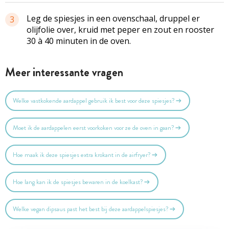
Leg de spiesjes in een ovenschaal, druppel er
3
olijfolie over, kruid met peper en zout en rooster
30 à 40 minuten in de oven.
Meer interessante vragen
Welke vastkokende aardappel gebruik ik best voor deze spiesjes?
Moet ik de aardappelen eerst voorkoken voor ze de oven in gaan?
Hoe maak ik deze spiesjes extra krokant in de airfryer?
Hoe lang kan ik de spiesjes bewaren in de koelkast?
Welke vegan dipsaus past het best bij deze aardappelspiesjes?