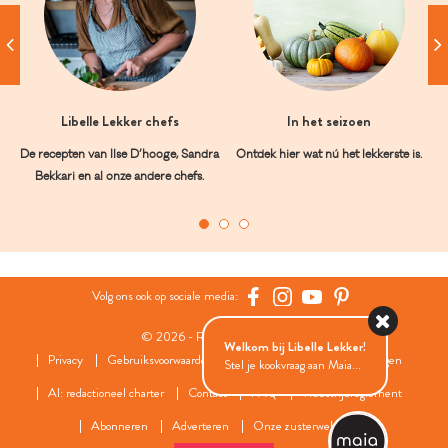
Libelle Lekker chefs
In het seizoen
De recepten van Ilse D’hooge, Sandra
Ontdek hier wat nú het lekkerste is.
Bekkari en al onze andere chefs.
Volg ons ook op sociale media:
© 2026 - Roularta Media Group
Welkom bij Libelle Lekker!
Privacy
Gebruiksvoorwaarden
Cookies
Cookies instellingen
Stel je kookvraag aan Maia...
AI: redactioneel charter
Contact
FAQ
Wedstrijdreglement
Abonneren
Adverteren
Onze zusterwebsites