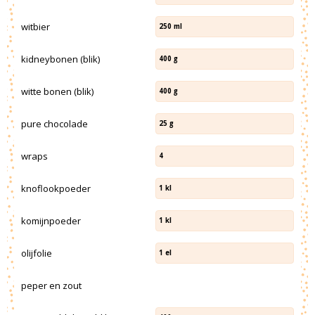
witbier
250
ml
kidneybonen (blik)
400
g
witte bonen (blik)
400
g
pure chocolade
25
g
wraps
4
knoflookpoeder
1
kl
komijnpoeder
1
kl
olijfolie
1
el
peper en zout