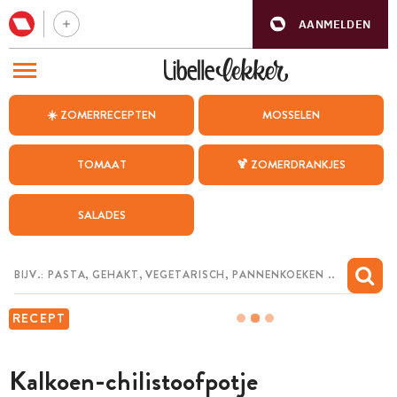
AANMELDEN
BEZOEK ONZE ANDERE WEBSITES
☀️ ZOMERRECEPTEN
MOSSELEN
RECEPTEN
TOMAAT
🍹 ZOMERDRANKJES
WEEKMENU
SALADES
CHAT MET MAIA
INSPIRATIE
MIJN BEWAARDE RECEPTEN
RECEPT
Kalkoen-chilistoofpotje