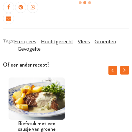
Tags:
Europees
Hoofdgerecht
Vlees
Groenten
Gevogelte
Of een ander recept?
Biefstuk met een
G
sausje van groene