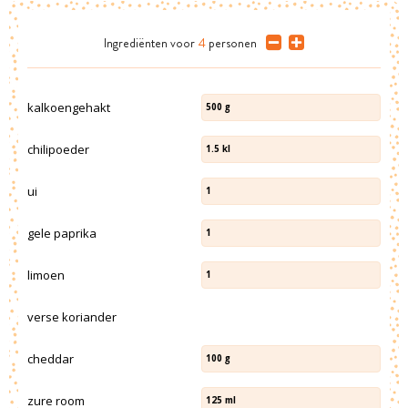
Ingrediënten
voor
4
personen
kalkoengehakt
500
g
chilipoeder
1.5
kl
ui
1
gele paprika
1
limoen
1
verse koriander
cheddar
100
g
zure room
125
ml