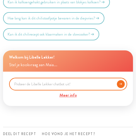
Kan ik kalkoengehakt gebruiken in plaats van blokjes kalkoen?
Hoe lang kan ik dit chilistoofpotje bewaren in de diepvries?
Kan ik dit chilirecept ook klaarmaken in de slowcooker?
Welkom bij Libelle Lekker!
Stel je kookvraag aan Maia...
Meer info
DEEL DIT RECEPT
HOE VOND JE HET RECEPT?