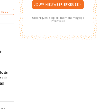
JOUW NIEUWSBRIEFKEUZE >
T RECEPT
Uitschrijven is op elk moment mogelijk
Privacybeleid
t.
ls de
 uit
aad