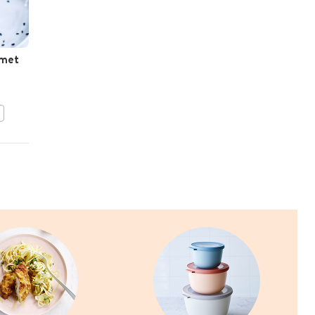
 met
Torentje van rauwe
zeebaars en gefrituurde
nori
BEWAAR DIT RECEPT