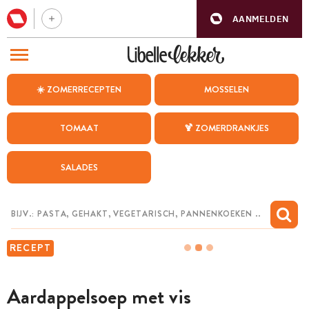
AANMELDEN
BEZOEK ONZE ANDERE WEBSITES
☀️ ZOMERRECEPTEN
MOSSELEN
RECEPTEN
TOMAAT
🍹 ZOMERDRANKJES
WEEKMENU
SALADES
CHAT MET MAIA
INSPIRATIE
MIJN BEWAARDE RECEPTEN
RECEPT
Aardappelsoep met vis