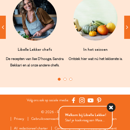
Libelle Lekker chefs
In het seizoen
De recepten van Ilse D’hooge, Sandra
Ontdek hier wat nú het lekkerste is.
Bekkari en al onze andere chefs.
Volg ons ook op sociale media:
© 2026 - Roularta Media Group
Welkom bij Libelle Lekker!
Privacy
Gebruiksvoorwaarden
Cookies
Cookies instellingen
Stel je kookvraag aan Maia...
AI: redactioneel charter
Contact
FAQ
Wedstrijdreglement