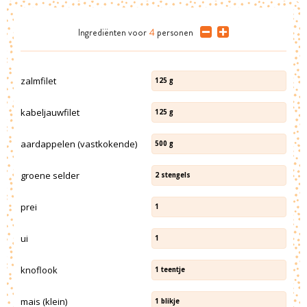
Ingrediënten
voor
4
personen
zalmfilet
125
g
kabeljauwfilet
125
g
aardappelen (vastkokende)
500
g
groene selder
2
stengels
prei
1
ui
1
knoflook
1
teentje
mais (klein)
1
blikje