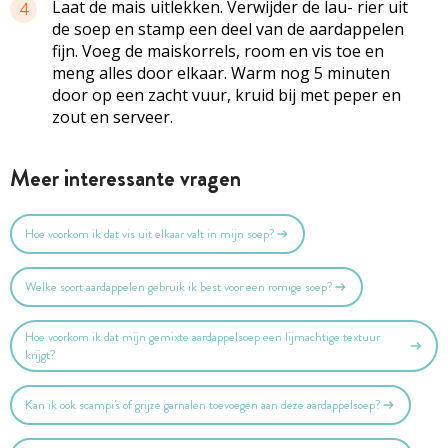
Laat de mais uitlekken. Verwijder de lau- rier uit
4
de soep en stamp een deel van de aardappelen
fijn. Voeg de maiskorrels, room en vis toe en
meng alles door elkaar. Warm nog 5 minuten
door op een zacht vuur, kruid bij met peper en
zout en serveer.
Meer interessante vragen
Hoe voorkom ik dat vis uit elkaar valt in mijn soep?
Welke soort aardappelen gebruik ik best voor een romige soep?
Hoe voorkom ik dat mijn gemixte aardappelsoep een lijmachtige textuur
krijgt?
Kan ik ook scampi's of grijze garnalen toevoegen aan deze aardappelsoep?