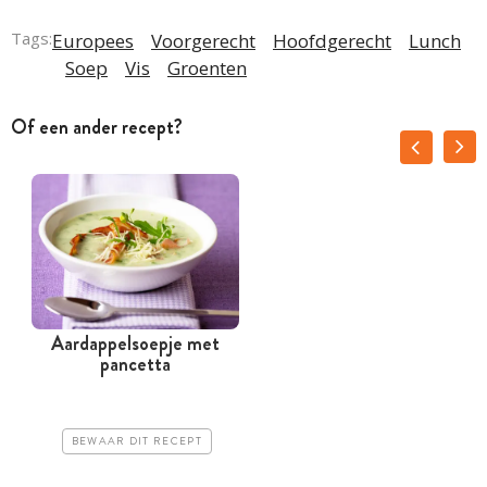
Tags:
Europees
Voorgerecht
Hoofdgerecht
Lunch
Soep
Vis
Groenten
Of een ander recept?
Aardappelsoepje met
pancetta
BEWAAR DIT RECEPT