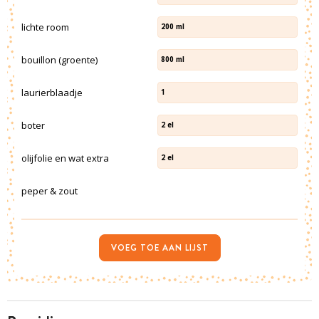
lichte room
200
ml
bouillon (groente)
800
ml
laurierblaadje
1
boter
2
el
olijfolie en wat extra
2
el
peper & zout
VOEG TOE AAN LIJST