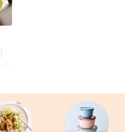
Homemade hamkroketjes
BEWAAR DIT RECEPT