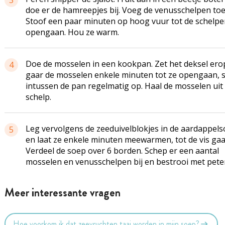
3
doe er de hamreepjes bij. Voeg de venusschelpen toe
Stoof een paar minuten op hoog vuur tot de schelpe
opengaan. Hou ze warm.
Doe de mosselen in een kookpan. Zet het deksel ero
4
gaar de mosselen enkele minuten tot ze opengaan, 
intussen de pan regelmatig op. Haal de mosselen uit
schelp.
Leg vervolgens de zeeduivelblokjes in de aardappel
5
en laat ze enkele minuten meewarmen, tot de vis gaar
Verdeel de soep over 6 borden. Schep er een aantal
mosselen en venusschelpen bij en bestrooi met peter
Meer interessante vragen
Hoe voorkom ik dat zeevruchten taai worden in mijn soep?