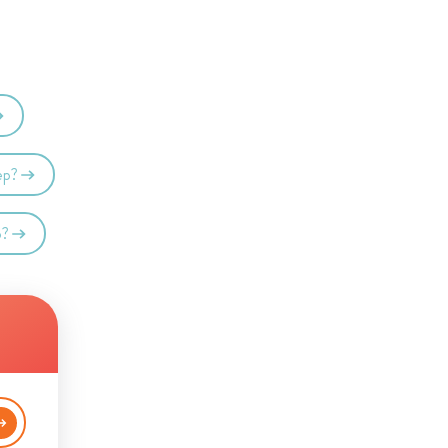
ep?
p?