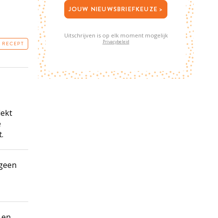
JOUW NIEUWSBRIEFKEUZE >
Uitschrijven is op elk moment mogelijk
Privacybeleid
T RECEPT
dekt
e
.
 geen
r en