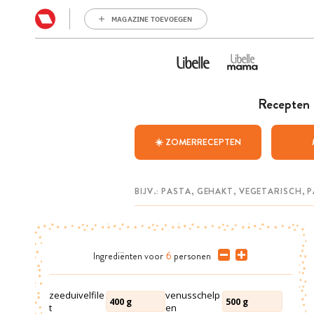
MAGAZINE TOEVOEGEN
Recepten
☀️ ZOMERRECEPTEN
Ingrediënten
voor
6
personen
zeeduivelfile
venusschelp
400
g
500
g
t
en