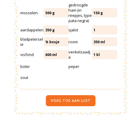
gedroogde
ham (in
mosselen
500
g
150
g
reepjes, type
pata negra)
aardappelen
sjalot
350
g
1
bladpetersel
room
½
bosje
350
ml
ie
venkelzaadj
visfond
600
ml
1
kl
e
boter
peper
zout
VOEG TOE AAN LIJST