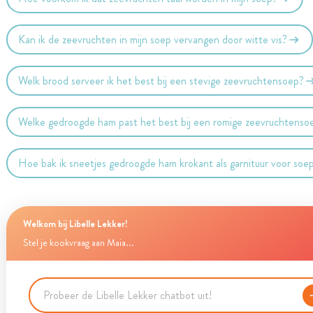
Kan ik de zeevruchten in mijn soep vervangen door witte vis?
Welk brood serveer ik het best bij een stevige zeevruchtensoep?
Welke gedroogde ham past het best bij een romige zeevruchtenso
Hoe bak ik sneetjes gedroogde ham krokant als garnituur voor soe
Welkom bij Libelle Lekker!
Stel je kookvraag aan Maia...