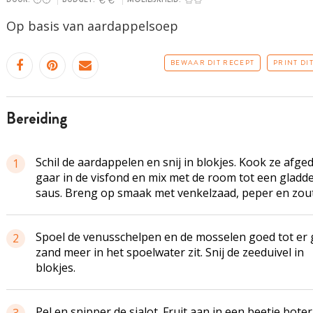
Op basis van
aardappelsoep
BEWAAR DIT RECEPT
PRINT DI
bereiding
Schil de aardappelen en snij in blokjes. Kook ze afge
1
gaar in de visfond en mix met de room tot een gladd
saus. Breng op smaak met venkelzaad, peper en zout
Spoel de venusschelpen en de mosselen goed tot er
2
zand meer in het spoelwater zit. Snij de zeeduivel in
blokjes.
Pel en snipper de sjalot. Fruit aan in een beetje bote