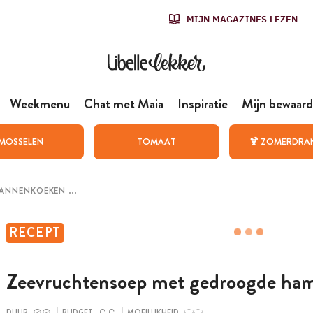
MIJN MAGAZINES LEZEN
Weekmenu
Chat met Maia
Inspiratie
Mijn bewaard
MOSSELEN
TOMAAT
🍹 ZOMERDRA
RECEPT
Zeevruchtensoep met gedroogde ha
DUUR:
BUDGET:
MOEILIJKHEID: