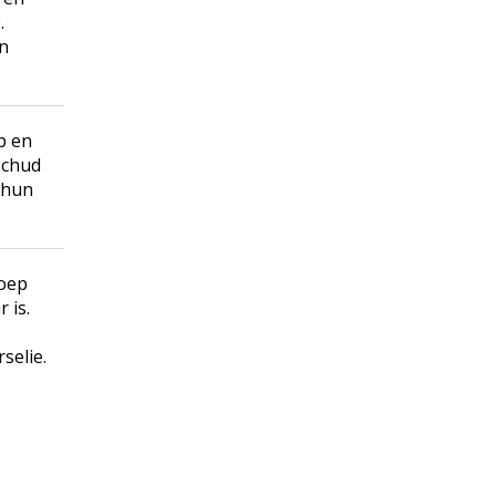
.
n
p en
schud
 hun
soep
 is.
selie.