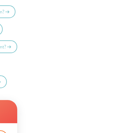
en?
ant?