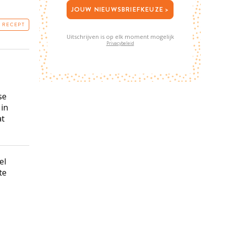
JOUW NIEUWSBRIEFKEUZE >
T RECEPT
Uitschrijven is op elk moment mogelijk
Privacybeleid
se
 in
at
el
te