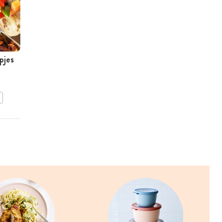
pjes
Hapje van komkommer en
gerookte zalm
BEWAAR DIT RECEPT