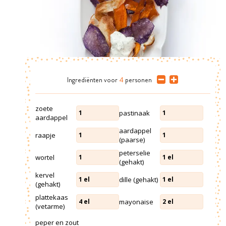
Ingrediënten
voor
4
personen
zoete
pastinaak
1
1
aardappel
aardappel
raapje
1
1
(paarse)
peterselie
wortel
1
1
el
(gehakt)
kervel
dille (gehakt)
1
el
1
el
(gehakt)
plattekaas
mayonaise
4
el
2
el
(vetarme)
peper en zout