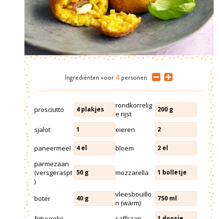
Ingrediënten
voor
4
personen
rondkorrelig
prosciutto
4
plakjes
200
g
e rijst
sjalot
eieren
1
2
paneermeel
bloem
4
el
2
el
parmezaan
(versgeraspt
mozzarella
50
g
1
bolletje
)
vleesbouillo
boter
40
g
750
ml
n (warm)
frituurolie
saffraan
1
doosje