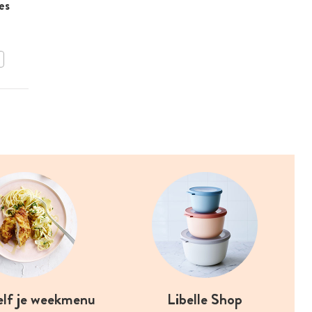
es
Bruschetta met ricotta en
ham
BEWAAR DIT RECEPT
elf je weekmenu
Libelle Shop