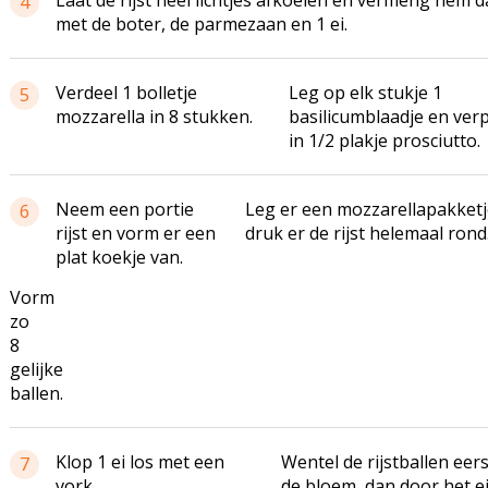
Laat de rijst heel lichtjes afkoelen en vermeng hem 
4
met de boter, de parmezaan en 1 ei.
Verdeel 1 bolletje
Leg op elk stukje 1
5
mozzarella in 8 stukken.
basilicumblaadje en ver
in 1/2 plakje prosciutto.
Neem een portie
Leg er een mozzarellapakketj
6
rijst en vorm er een
druk er de rijst helemaal rond
plat koekje van.
Vorm
zo
8
gelijke
ballen.
Klop 1 ei los met een
Wentel de rijstballen eer
7
vork.
de bloem, dan door het e