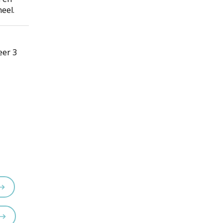
eel.
n
eer 3