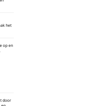
dan
pak het
e op en
.
st door
i en