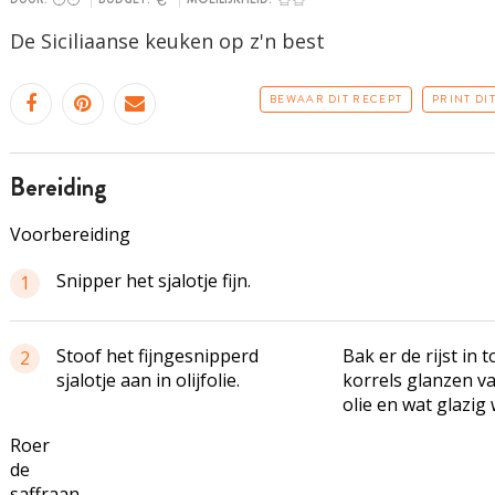
De
Siciliaanse
keuken op z'n best
BEWAAR DIT RECEPT
PRINT DI
bereiding
Voorbereiding
Snipper het sjalotje fijn.
1
Stoof het fijngesnipperd
Bak er de rijst in t
2
sjalotje aan in olijfolie.
korrels glanzen v
olie en wat glazig
Roer
de
saffraan