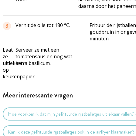
daarna door het paneerm
Verhit de olie tot 180 °C.
Frituur de rijstballe
8
goudbruin in ongev
minuten.
Laat
Serveer ze met een
ze
tomatensaus en nog wat
uitlekken
extra basilicum.
op
keukenpapier .
Meer interessante vragen
Hoe voorkom ik dat mijn gefrituurde rijstballetjes uit elkaar vallen?
Kan ik deze gefrituurde rijstballetjes ook in de airfryer klaarmaken?