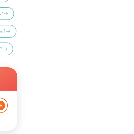
s?
en?
n?