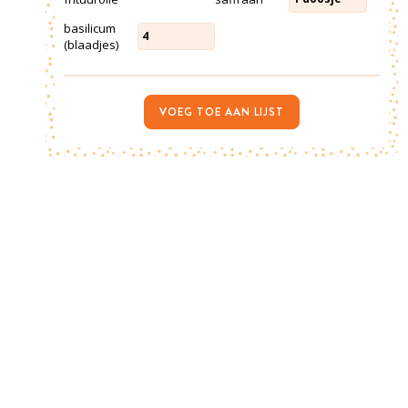
basilicum
4
(blaadjes)
VOEG TOE AAN LIJST