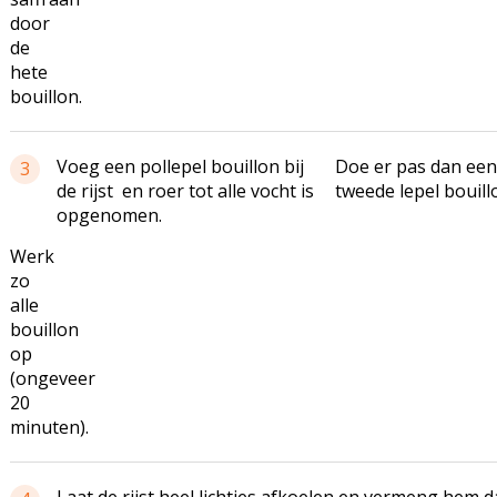
door
de
hete
bouillon.
Voeg een pollepel bouillon bij
Doe er pas dan ee
3
de rijst en roer tot alle vocht is
tweede lepel bouillo
opgenomen.
Werk
zo
alle
bouillon
op
(ongeveer
20
minuten).