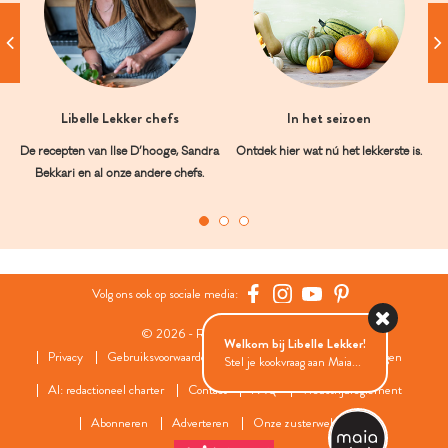
Libelle Lekker chefs
In het seizoen
De recepten van Ilse D’hooge, Sandra
Ontdek hier wat nú het lekkerste is.
Bekkari en al onze andere chefs.
Volg ons ook op sociale media:
© 2026 - Roularta Media Group
Welkom bij Libelle Lekker!
Privacy
Gebruiksvoorwaarden
Cookies
Cookies instellingen
Stel je kookvraag aan Maia...
AI: redactioneel charter
Contact
FAQ
Wedstrijdreglement
Abonneren
Adverteren
Onze zusterwebsites