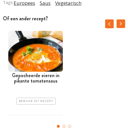
Tags:
Europees
Saus
Vegetarisch
Of een ander recept?
Gepocheerde eieren in
pikante tomatensaus
c
BEWAAR DIT RECEPT