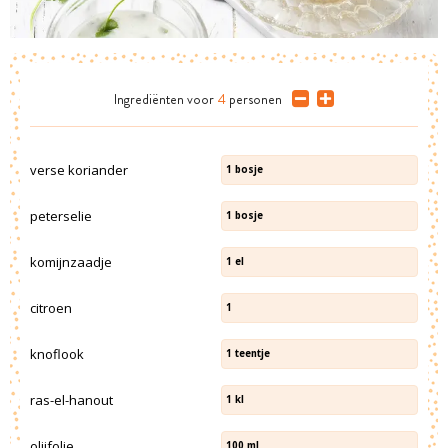
Ingrediënten
voor
4
personen
verse koriander
1
bosje
peterselie
1
bosje
komijnzaadje
1
el
citroen
1
knoflook
1
teentje
ras-el-hanout
1
kl
olijfolie
100
ml