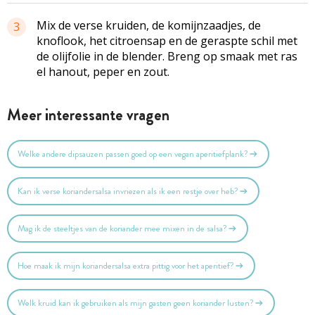
Mix de verse kruiden, de komijnzaadjes, de
3
knoflook, het citroensap en de geraspte schil met
de olijfolie in de blender. Breng op smaak met ras
el hanout, peper en zout.
Meer interessante vragen
Welke andere dipsauzen passen goed op een vegan aperitiefplank?
Kan ik verse koriandersalsa invriezen als ik een restje over heb?
Mag ik de steeltjes van de koriander mee mixen in de salsa?
Hoe maak ik mijn koriandersalsa extra pittig voor het aperitief?
Welk kruid kan ik gebruiken als mijn gasten geen koriander lusten?