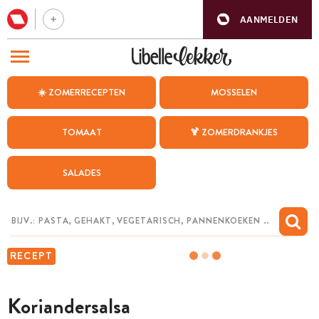
AANMELDEN
BEZOEK ONZE ANDERE WEBSITES
☀️ ZOMERRECEPTEN
MOSSELEN
RECEPTEN
TOMAAT
🍹 ZOMERDRANKJES
WEEKMENU
SALADES
CHAT MET MAIA
INSPIRATIE
MIJN BEWAARDE RECEPTEN
RECEPT
Koriandersalsa