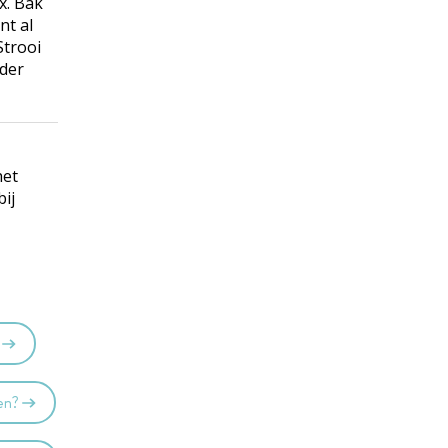
x. Bak
nt al
Strooi
nder
het
bij
en?