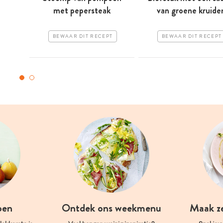
met pepersteak
van groene kruide
BEWAAR DIT RECEPT
BEWAAR DIT RECEPT
oen
Ontdek ons weekmenu
Maak z