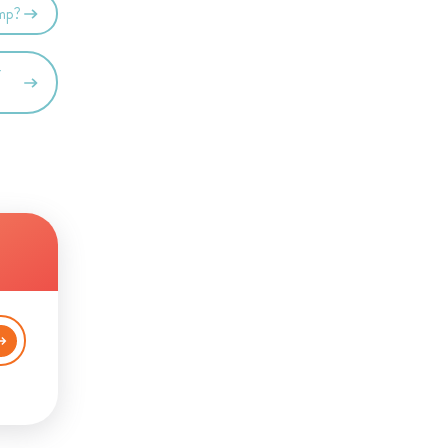
emp?
r