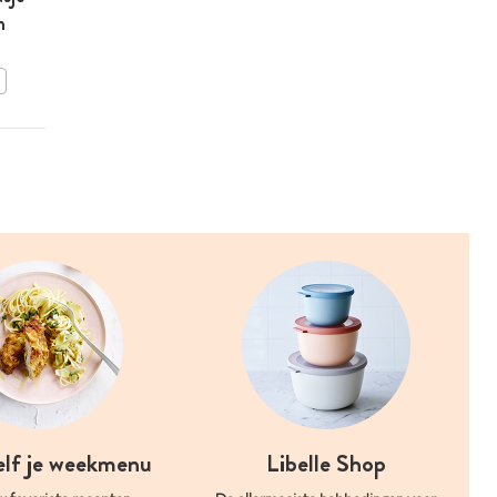
n
broccoligratin
BEWAAR DIT RECEPT
elf je weekmenu
Libelle Shop