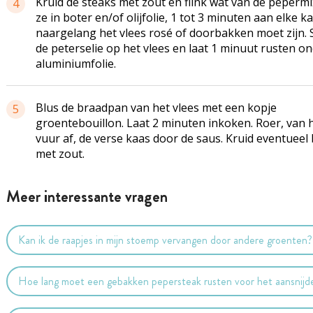
Kruid de steaks met zout en flink wat van de pepermi
4
ze in boter en/of olijfolie, 1 tot 3 minuten aan elke ka
naargelang het vlees rosé of doorbakken moet zijn. 
de peterselie op het vlees en laat 1 minuut rusten o
aluminiumfolie.
Blus de braadpan van het vlees met een kopje
5
groentebouillon. Laat 2 minuten inkoken. Roer, van 
vuur af, de verse kaas door de saus. Kruid eventueel 
met zout.
Meer interessante vragen
Kan ik de raapjes in mijn stoemp vervangen door andere groenten?
Hoe lang moet een gebakken pepersteak rusten voor het aansnijd