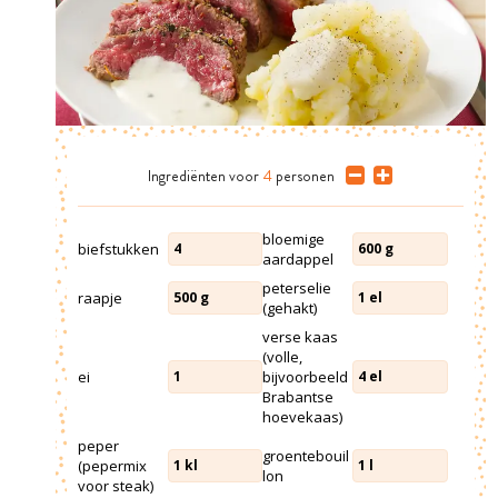
Ingrediënten
voor
4
personen
bloemige
biefstukken
4
600
g
aardappel
peterselie
raapje
500
g
1
el
(gehakt)
verse kaas
(volle,
ei
bijvoorbeeld
1
4
el
Brabantse
hoevekaas)
peper
groentebouil
(pepermix
1
kl
1
l
lon
voor steak)