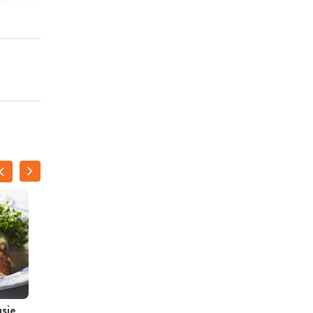
usje
Kabeljauwfilet met