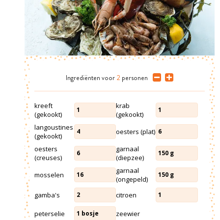
Ingrediënten
voor
2
personen
kreeft
krab
1
1
(gekookt)
(gekookt)
langoustines
oesters (plat)
4
6
(gekookt)
oesters
garnaal
6
150
g
(creuses)
(diepzee)
garnaal
mosselen
16
150
g
(ongepeld)
gamba's
citroen
2
1
peterselie
zeewier
1
bosje