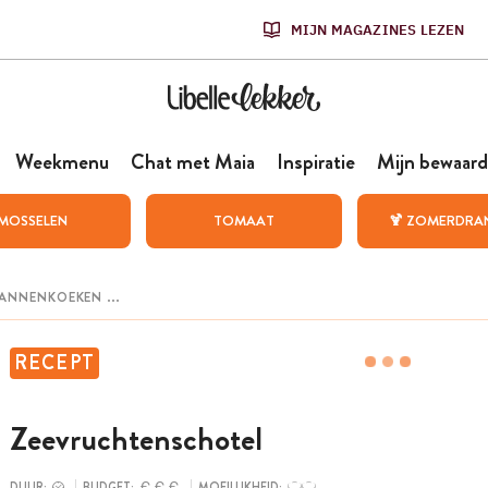
MIJN MAGAZINES LEZEN
Weekmenu
Chat met Maia
Inspiratie
Mijn bewaard
MOSSELEN
TOMAAT
🍹 ZOMERDRA
RECEPT
Zeevruchtenschotel
DUUR:
BUDGET:
MOEILIJKHEID: