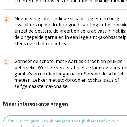
kreeften- en krabvlees er aan tafel makkelijk uithale
Neem een grote, ondiepe schaal. Leg er een berg
2
ijsschilfers op en druk ze goed aan. Leg er het zeewi
en zet de oesters, de kreeft en de krab vast in het ijs
de ongepelde garnalen in een lege sint-jakobsschelp
steek de schelp in het ijs.
Garneer de schotel met kwartjes citroen en plukjes
3
peterselie. Werk ze verder af met de langoustines, d
gamba’s en de diepzeegarnalen. Serveer de schotel
meteen. Lekker met stokbrood en cocktailsaus of
zelfgemaakte mayonaise.
Meer interessante vragen
Kan ik surimi gebruiken als budgetvriendelijk alternatief op mijn