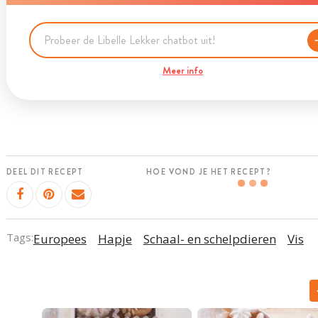
Meer info
DEEL DIT RECEPT
HOE VOND JE HET RECEPT?
Tags:
Europees
Hapje
Schaal- en schelpdieren
Vis