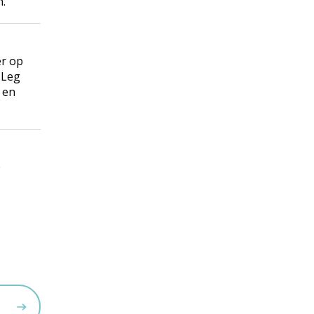
n.
er op
. Leg
 en
e