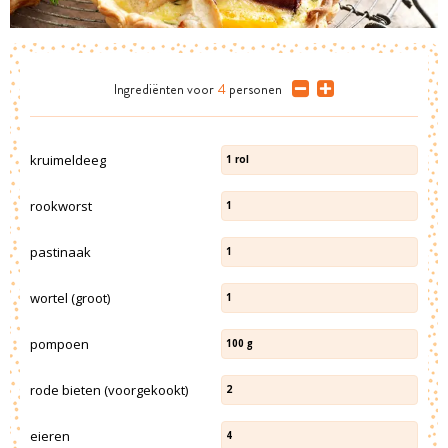
Ingrediënten
voor
4
personen
kruimeldeeg
1
rol
rookworst
1
pastinaak
1
wortel (groot)
1
pompoen
100
g
rode bieten (voorgekookt)
2
eieren
4