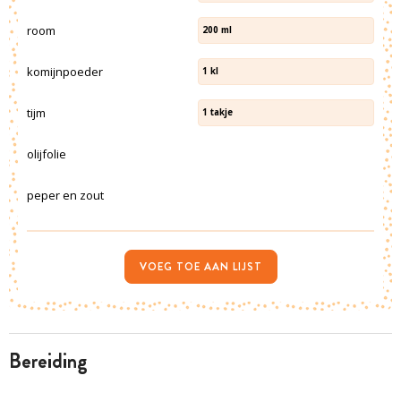
room
200
ml
komijnpoeder
1
kl
tijm
1
takje
olijfolie
peper en zout
VOEG TOE AAN LIJST
bereiding