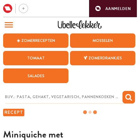
AANMELDEN
BEZOEK ONZE ANDERE WEBSITES
☀️ ZOMERRECEPTEN
MOSSELEN
RECEPTEN
TOMAAT
🍹 ZOMERDRANKJES
WEEKMENU
SALADES
CHAT MET MAIA
INSPIRATIE
MIJN BEWAARDE RECEPTEN
RECEPT
Miniquiche met