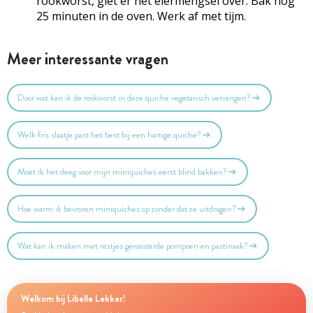
rookworst, giet er het eiermengsel over. Bak nog
25 minuten in de oven. Werk af met tijm.
Meer interessante vragen
Door wat kan ik de rookworst in deze quiche vegetarisch vervangen?
Welk fris slaatje past het best bij een hartige quiche?
Moet ik het deeg voor mijn miniquiches eerst blind bakken?
Hoe warm ik bevroren miniquiches op zonder dat ze uitdrogen?
Wat kan ik maken met restjes geroosterde pompoen en pastinaak?
Welkom bij Libelle Lekker!