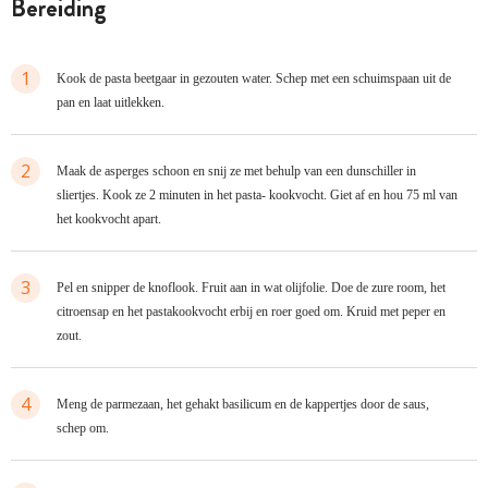
bereiding
1
Kook de pasta beetgaar in gezouten water. Schep met een schuimspaan uit de
pan en laat uitlekken.
2
Maak de asperges schoon en snij ze met behulp van een dunschiller in
sliertjes. Kook ze 2 minuten in het pasta- kookvocht. Giet af en hou 75 ml van
het kookvocht apart.
3
Pel en snipper de knoflook. Fruit aan in wat olijfolie. Doe de zure room, het
citroensap en het pastakookvocht erbij en roer goed om. Kruid met peper en
zout.
4
Meng de parmezaan, het gehakt basilicum en de kappertjes door de saus,
schep om.