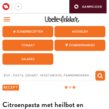
AANMELDEN
BEZOEK ONZE ANDERE WEBSITES
☀️ ZOMERRECEPTEN
MOSSELEN
RECEPTEN
TOMAAT
🍹 ZOMERDRANKJES
WEEKMENU
SALADES
CHAT MET MAIA
INSPIRATIE
MIJN BEWAARDE RECEPTEN
RECEPT
Citroenpasta met heilbot en