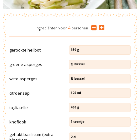
Ingrediënten
voor
4
personen
gerookte heilbot
150
g
groene asperges
½
bussel
witte asperges
½
bussel
citroensap
125
ml
tagliatelle
400
g
knoflook
1
teentje
gehakt basilicum (extra
2
el
blaadjes)