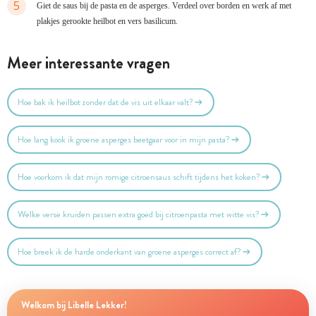
5
Giet de saus bij de pasta en de asperges. Verdeel over borden en werk af met
plakjes gerookte heilbot en vers basilicum.
Meer interessante vragen
Hoe bak ik heilbot zonder dat de vis uit elkaar valt?
Hoe lang kook ik groene asperges beetgaar voor in mijn pasta?
Hoe voorkom ik dat mijn romige citroensaus schift tijdens het koken?
Welke verse kruiden passen extra goed bij citroenpasta met witte vis?
Hoe breek ik de harde onderkant van groene asperges correct af?
Welkom bij Libelle Lekker!