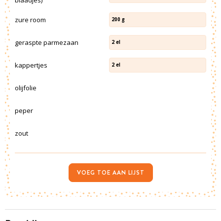
zure room
200
g
geraspte parmezaan
2
el
kappertjes
2
el
olijfolie
peper
zout
VOEG TOE AAN LIJST