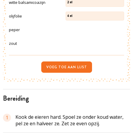
witte balsamicoazijn
2
el
olijfolie
4
el
peper
zout
VOEG TOE AAN LIJST
bereiding
Kook de eieren hard. Spoel ze onder koud water,
1
pel ze en halveer ze. Zet ze even opzij.