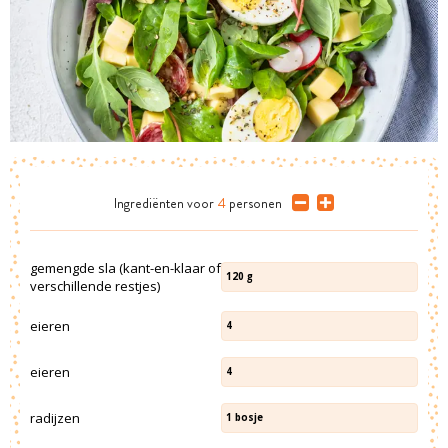
Ingrediënten
voor
4
personen
gemengde sla (kant-en-klaar of
120
g
verschillende restjes)
eieren
4
eieren
4
radijzen
1
bosje