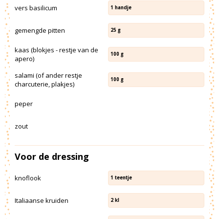
vers basilicum
1
handje
gemengde pitten
25
g
kaas (blokjes - restje van de
100
g
apero)
salami (of ander restje
100
g
charcuterie, plakjes)
peper
zout
Voor de dressing
knoflook
1
teentje
Italiaanse kruiden
2
kl