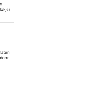
ze
lokjes
e
maten
 door.