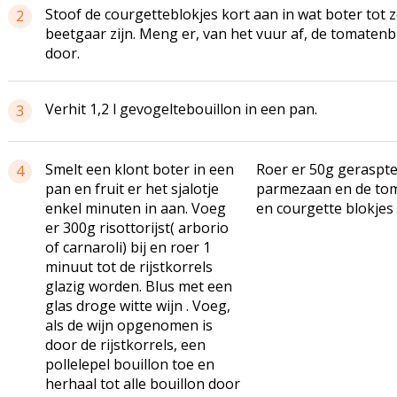
Stoof de courgetteblokjes kort aan in wat boter tot 
2
beetgaar zijn. Meng er, van het vuur af, de tomatenb
door.
Verhit 1,2 l gevogeltebouillon in een pan.
3
Smelt een klont boter in een
Roer er 50g geraspt
4
pan en fruit er het sjalotje
parmezaan en de to
enkel minuten in aan. Voeg
en courgette blokjes
er 300g risottorijst( arborio
of carnaroli) bij en roer 1
minuut tot de rijstkorrels
glazig worden. Blus met een
glas droge witte wijn . Voeg,
als de wijn opgenomen is
door de rijstkorrels, een
pollelepel bouillon toe en
herhaal tot alle bouillon door