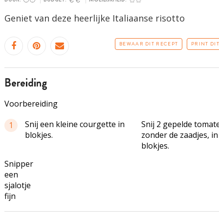
Geniet van deze heerlijke Italiaanse risotto
BEWAAR DIT RECEPT
PRINT DI
bereiding
Voorbereiding
Snij een kleine courgette in
Snij 2 gepelde tomat
1
blokjes.
zonder de zaadjes, in
blokjes.
Snipper
een
sjalotje
fijn