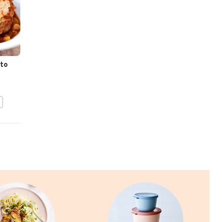
to
Risotto alla bergamasca
BEWAAR DIT RECEPT