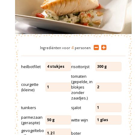
Ingrediënten
voor
4
personen
heilbotfilet
risottorijst
4
stukjes
300
g
tomaten
(gepelde, in
courgette
blokjes
1
2
(kleine)
zonder
zaadjes.)
tuinkers
sjalot
1
parmezaan
witte wijn
50
g
1
glas
(geraspte)
gevogeltebo
boter
1.2
l