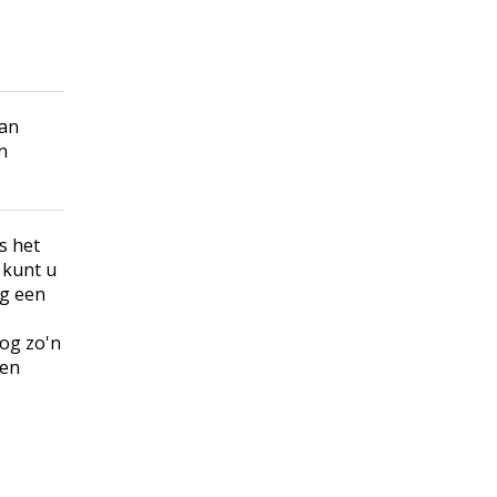
aan
n
s het
 kunt u
og een
nog zo'n
ten