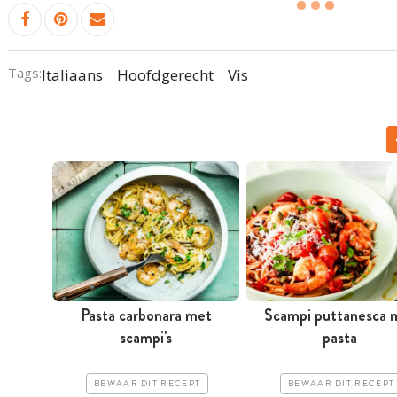
Tags:
Italiaans
Hoofdgerecht
Vis
Pasta carbonara met
Scampi puttanesca 
scampi's
pasta
BEWAAR DIT RECEPT
BEWAAR DIT RECEPT