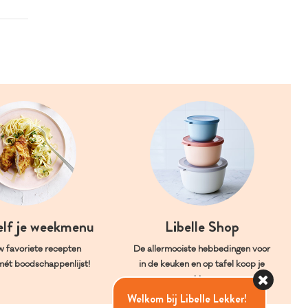
elf je weekmenu
Libelle Shop
w favoriete recepten
De allermooiste hebbedingen voor
mét boodschappenlijst!
in de keuken en op tafel koop je
hier.
Welkom bij Libelle Lekker!