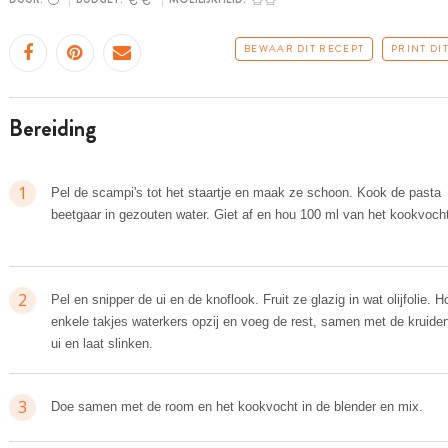
BEWAAR DIT RECEPT
PRINT DI
bereiding
1
Pel de scampi's tot het staartje en maak ze schoon. Kook de pasta
beetgaar in gezouten water. Giet af en hou 100 ml van het kookvocht
2
Pel en snipper de ui en de knoflook. Fruit ze glazig in wat olijfolie. H
enkele takjes waterkers opzij en voeg de rest, samen met de kruiden,
ui en laat slinken.
3
Doe samen met de room en het kookvocht in de blender en mix.