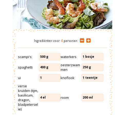
Ingrediënten
voor
4
personen
scampi's
waterkers
500
g
1
bosje
oesterzwam
spaghetti
400
g
250
g
men
ui
knoflook
1
1
teentje
verse
kruiden (tijm,
basilicum,
room
4
el
200
ml
dragon,
bladpetersel
ie)