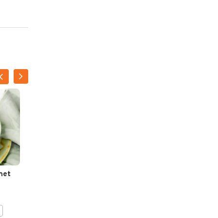
met
Pasta met scampi’s
BEWAAR DIT RECEPT