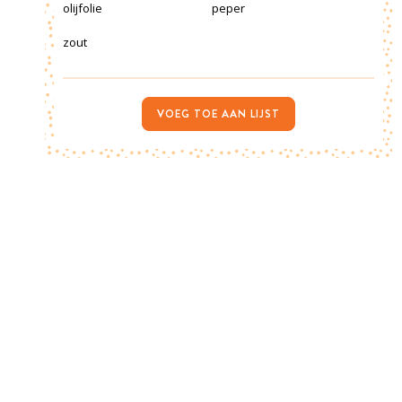
olijfolie
peper
zout
VOEG TOE AAN LIJST