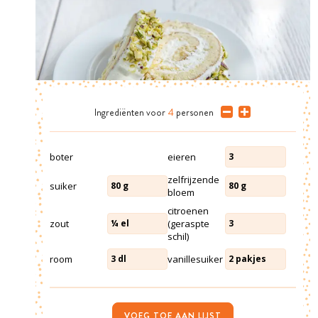
Ingrediënten
voor
4
personen
boter
eieren
3
zelfrijzende
suiker
80
g
80
g
bloem
citroenen
zout
(geraspte
¼
el
3
schil)
room
vanillesuiker
3
dl
2
pakjes
VOEG TOE AAN LIJST