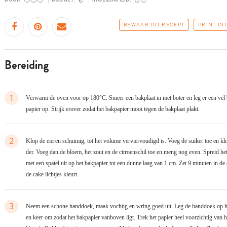
BEWAAR DIT RECEPT
PRINT DI
bereiding
1
Verwarm de oven voor op 180°C. Smeer een bakplaat in met boter en leg er een vel
papier op. Strijk erover zodat het bakpapier mooi tegen de bakplaat plakt.
2
Klop de eieren schuimig, tot het volume verviervoudigd is. Voeg de suiker toe en kl
der. Voeg dan de bloem, het zout en de citroenschil toe en meng nog even. Spreid he
met een spatel uit op het bakpapier tot een dunne laag van 1 cm. Zet 9 minuten in de 
de cake lichtjes kleurt.
3
Neem een schone handdoek, maak vochtig en wring goed uit. Leg de handdoek op he
en keer om zodat het bakpapier vanboven ligt. Trek het papier heel voorzichtig van h