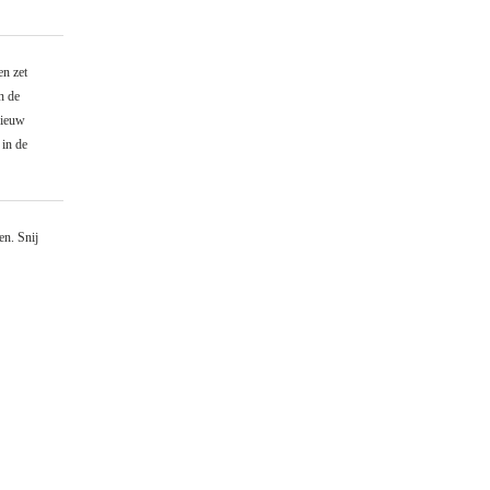
en zet
n de
nieuw
 in de
en. Snij