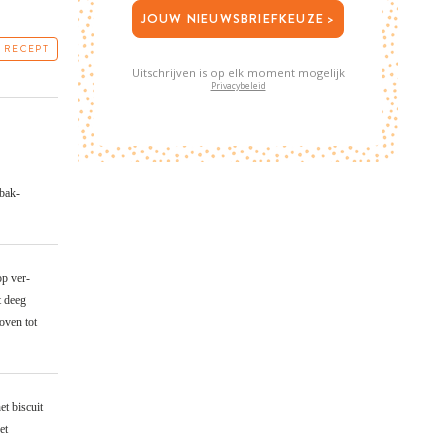
JOUW NIEUWSBRIEFKEUZE >
T RECEPT
Uitschrijven is op elk moment mogelijk
Privacybeleid
 bak-
op ver-
t deeg
oven tot
t biscuit
et