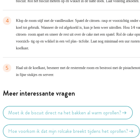
biscuit. Rol het biscuit meteen op en wikkel in de natte doek. Laat volledig afkoelen.
4
Klop de room stijf met de vanillesuiker. Spatel de citroen- rasp er voorzichtig onder 
koel tot gebruik. Wanneer de rol afgekoeld is, kun je hem weer uitrollen. Hou 1⁄4 va
citroen- room apart en smeer de rest uit over de cake met een spatel. Rol de cake op
voorzich- tig op en wikkel in een vel plas- ticfolie. Laat nog minimaal een uur rusten
koelkast.
5
Haal uit de koelkast, besmeer met de resterende room en bestrooi met de pistachenot
in fijne stukjes en serveer.
Meer interessante vragen
Moet ik de biscuit direct na het bakken al warm oprollen?
Hoe voorkom ik dat mijn rolcake breekt tijdens het oprollen?