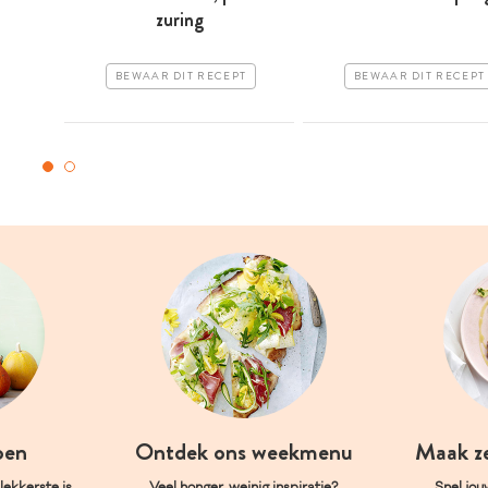
zuring
BEWAAR DIT RECEPT
BEWAAR DIT RECEPT
oen
Ontdek ons weekmenu
Maak z
ekkerste is.
Veel honger, weinig inspiratie?
Snel jou