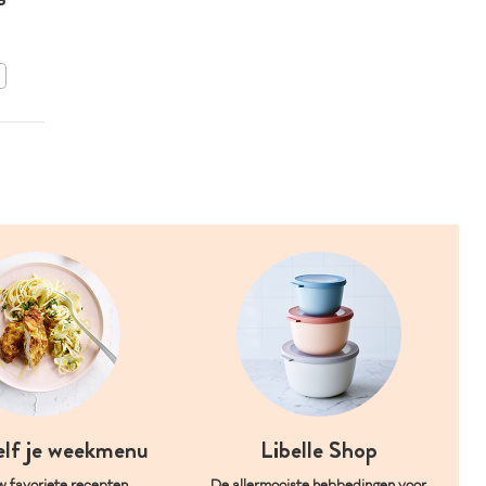
confetticake
BEWAAR DIT RECEPT
elf je weekmenu
Libelle Shop
w favoriete recepten
De allermooiste hebbedingen voor