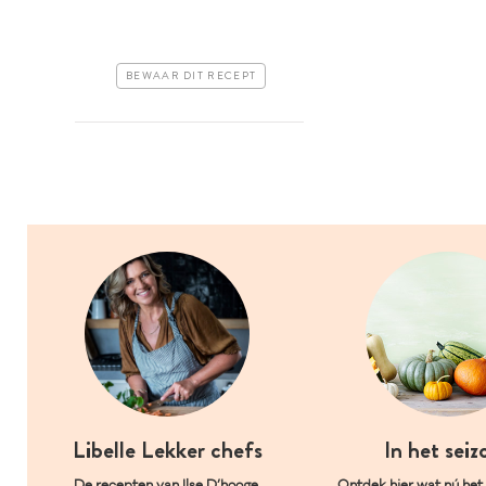
BEWAAR DIT RECEPT
Libelle Lekker chefs
In het seiz
De recepten van Ilse D’hooge,
Ontdek hier wat nú het l