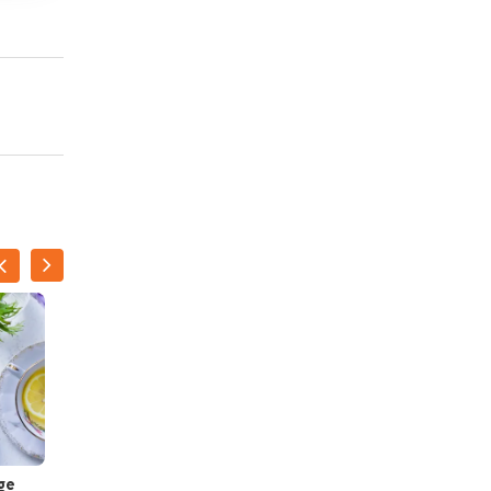
ge
Dessert in a mug: