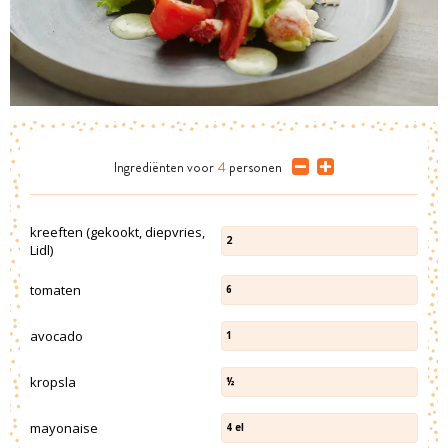
Ingrediënten
voor
4
personen
kreeften (gekookt, diepvries,
2
Lidl)
tomaten
6
avocado
1
kropsla
½
mayonaise
4
el