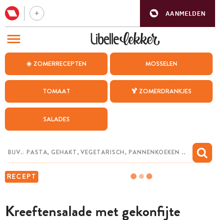
AANMELDEN
BEZOEK ONZE ANDERE WEBSITES
☀️ ZOMERRECEPTEN
MOSSELEN
RECEPTEN
TOMAAT
🍹 ZOMERDRANKJES
WEEKMENU
SALADES
CHAT MET MAIA
INSPIRATIE
MIJN BEWAARDE RECEPTEN
RECEPT
Kreeftensalade met gekonfijte