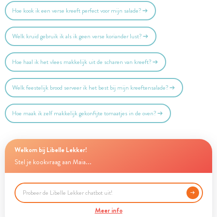
Hoe kook ik een verse kreeft perfect voor mijn salade?
Welk kruid gebruik ik als ik geen verse koriander lust?
Hoe haal ik het vlees makkelijk uit de scharen van kreeft?
Welk feestelijk brood serveer ik het best bij mijn kreeftensalade?
Hoe maak ik zelf makkelijk gekonfijte tomaatjes in de oven?
Welkom bij Libelle Lekker!
Stel je kookvraag aan Maia...
Meer info