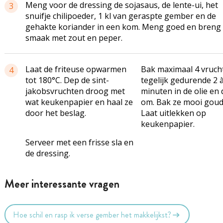
Meng voor de dressing de sojasaus, de lente-ui, het
3
snuifje chilipoeder, 1 kl van geraspte gember en de
gehakte koriander in een kom. Meng goed en breng
smaak met zout en peper.
Laat de friteuse opwarmen
Bak maximaal 4 vruch
4
tot 180°C. Dep de sint-
tegelijk gedurende 2 
jakobsvruchten droog met
minuten in de olie en 
wat keukenpapier en haal ze
om. Bak ze mooi goud
door het beslag.
Laat uitlekken op
keukenpapier.
Serveer met een frisse sla en
de dressing.
Meer interessante vragen
Hoe schil en rasp ik verse gember het makkelijkst?