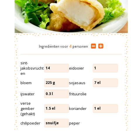
Ingrediënten
voor
4
personen
sint-
jakobsvrucht
eidooier
14
1
en
bloem
sojasaus
225
g
7
el
ijswater
frituurolie
0.3
l
verse
gember
koriander
1.5
el
1
el
(gehakt)
chilipoeder
peper
snuifje