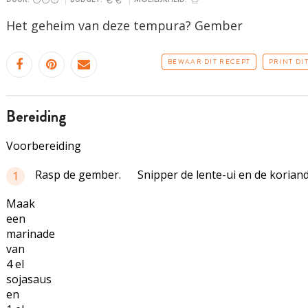
Het geheim van deze tempura? Gember
BEWAAR DIT RECEPT
PRINT DI
bereiding
Voorbereiding
Rasp de gember.
Snipper de lente-ui en de koriande
1
Maak
een
marinade
van
4 el
sojasaus
en