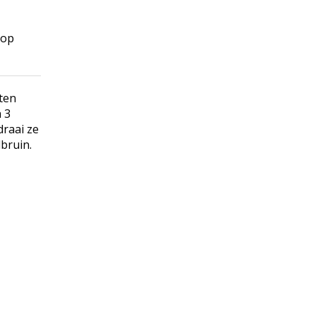
 op
ten
à 3
draai ze
bruin.