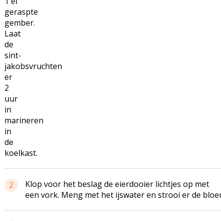
1 el
geraspte
gember.
Laat
de
sint-
jakobsvruchten
er
2
uur
in
marineren
in
de
koelkast.
Klop voor het beslag de eierdooier lichtjes op met
2
een vork. Meng met het ijswater en strooi er de bloem