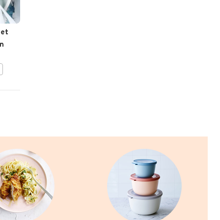
met
Dim sum met bouillon
n
BEWAAR DIT RECEPT