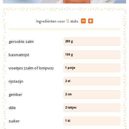
Ingrediënten
voor
12
stuks
gerookte zalm
200
g
basmatirijst
100
g
viseitjes (zalm of lompvis)
1
potje
rijstazijn
2
el
gember
2
cm
dille
2
takjes
suiker
1
kl