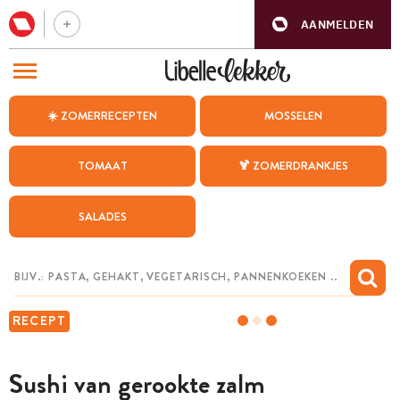
AANMELDEN
BEZOEK ONZE ANDERE WEBSITES
☀️ ZOMERRECEPTEN
MOSSELEN
RECEPTEN
TOMAAT
🍹 ZOMERDRANKJES
WEEKMENU
SALADES
CHAT MET MAIA
INSPIRATIE
MIJN BEWAARDE RECEPTEN
RECEPT
Sushi van gerookte zalm