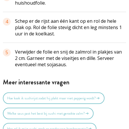
huishoudfolie.
Schep er de rijst aan één kant op en rol de hele
4
plak op. Rol de folie stevig dicht en leg minstens 1
uur in de koelkast.
Verwijder de folie en snij de zalmrol in plakjes van
5
2 cm. Garneer met de viseitjes en dille. Serveer
eventueel met sojasaus.
Meer interessante vragen
Hoe kook ik sushirijst zodat hij plakt maar niet papperig wordt?
Welke saus past het best bij sushi met gerookte zalm?
Hoe rol ik mijn sushi strak op zonder een bamboematje?