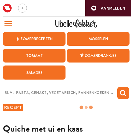
AANMELDEN
BEZOEK ONZE ANDERE WEBSITES
☀️ ZOMERRECEPTEN
MOSSELEN
RECEPTEN
TOMAAT
🍹 ZOMERDRANKJES
WEEKMENU
SALADES
CHAT MET MAIA
INSPIRATIE
MIJN BEWAARDE RECEPTEN
RECEPT
Quiche met ui en kaas