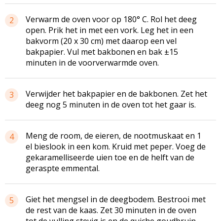
Verwarm de oven voor op 180° C. Rol het deeg
2
open. Prik het in met een vork. Leg het in een
bakvorm (20 x 30 cm) met daarop een vel
bakpapier. Vul met
bakbonen
en bak ±15
minuten in de
voorverwarmde
oven.
Verwijder het bakpapier en de
bakbonen
. Zet het
3
deeg nog 5 minuten in de oven tot het gaar is.
Meng de room, de eieren, de nootmuskaat en 1
4
el bieslook in een kom. Kruid met peper. Voeg de
gekaramelliseerde
uien toe en de helft van de
geraspte
emmental
.
Giet het mengsel in de deegbodem. Bestrooi met
5
de rest van de kaas. Zet 30 minuten in de oven
tot de vulling stevig is en de quiche goudbruin.