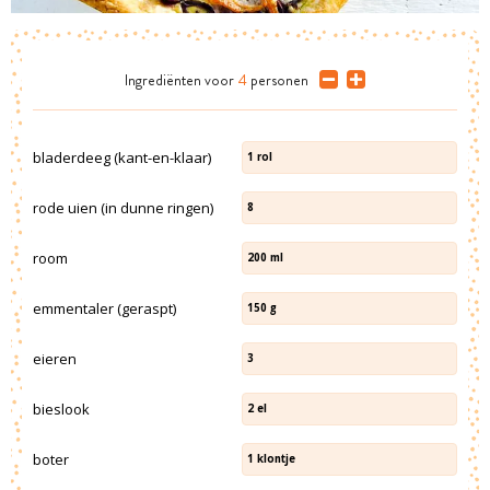
Ingrediënten
voor
4
personen
bladerdeeg (kant-en-klaar)
1
rol
rode uien (in dunne ringen)
8
room
200
ml
emmentaler (geraspt)
150
g
eieren
3
bieslook
2
el
boter
1
klontje