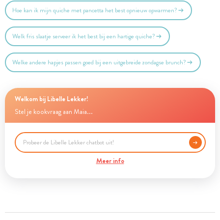
Hoe kan ik mijn quiche met pancetta het best opnieuw opwarmen?
Welk fris slaatje serveer ik het best bij een hartige quiche?
Welke andere hapjes passen goed bij een uitgebreide zondagse brunch?
Welkom bij Libelle Lekker!
Stel je kookvraag aan Maia...
Meer info