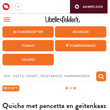
AANMELDEN
BEZOEK ONZE ANDERE WEBSITES
☀️ ZOMERRECEPTEN
MOSSELEN
RECEPTEN
TOMAAT
🍹 ZOMERDRANKJES
WEEKMENU
SALADES
CHAT MET MAIA
INSPIRATIE
MIJN BEWAARDE RECEPTEN
RECEPT
Quiche met pancetta en geitenkaas