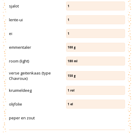
sjalot
1
lente-ui
1
ei
1
emmentaler
100
g
room (light)
180
ml
verse geitenkaas (type
150
g
Chavroux)
kruimeldeeg
1
rol
olijfolie
1
el
peper en zout