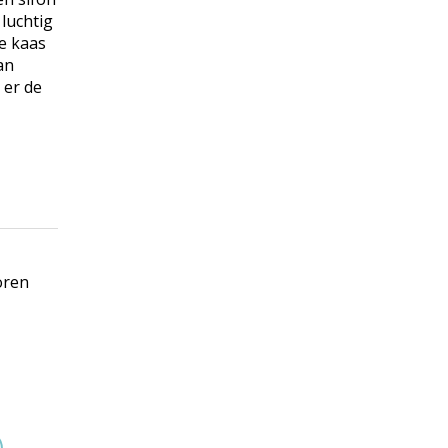
 luchtig
e kaas
an
 er de
oren