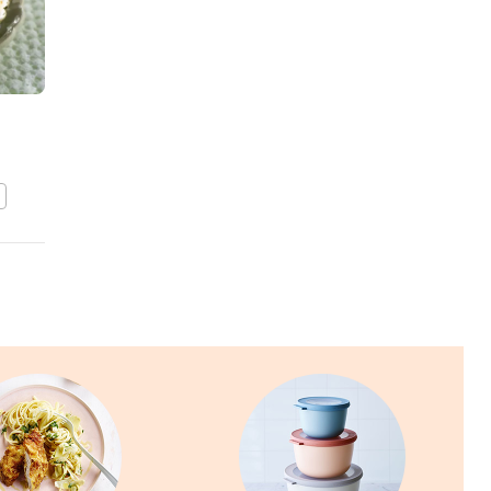
Tongrolletjes met
aardappelcrème en
lamsoor
BEWAAR DIT RECEPT