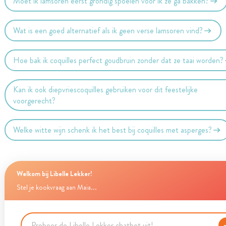
Moet ik lamsoren eerst grondig spoelen voor ik ze ga bakken?
Wat is een goed alternatief als ik geen verse lamsoren vind?
Hoe bak ik coquilles perfect goudbruin zonder dat ze taai worden?
Kan ik ook diepvriescoquilles gebruiken voor dit feestelijke
voorgerecht?
Welke witte wijn schenk ik het best bij coquilles met asperges?
Welkom bij Libelle Lekker!
Stel je kookvraag aan Maia...