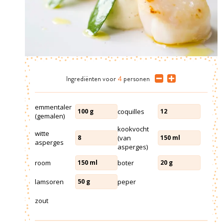
Ingrediënten
voor
4
personen
emmentaler
coquilles
100
g
12
(gemalen)
kookvocht
witte
(van
8
150
ml
asperges
asperges)
room
boter
150
ml
20
g
lamsoren
peper
50
g
zout