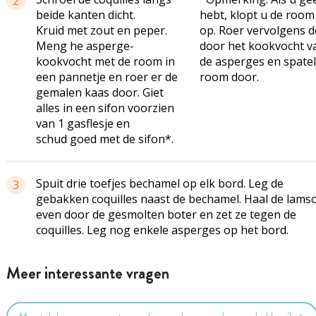
2
beide kanten dicht.
hebt, klopt u de room
Kruid met zout en peper.
op. Roer vervolgens d
Meng he asperge-
door het kookvocht v
kookvocht met de room in
de asperges en spatel
een pannetje en roer er de
room door.
gemalen kaas door. Giet
alles in een sifon voorzien
van 1 gasflesje en
schud goed met de sifon*.
Spuit drie toefjes bechamel op elk bord. Leg de
3
gebakken coquilles naast de bechamel. Haal de lams
even door de gesmolten boter en zet ze tegen de
coquilles. Leg nog enkele asperges op het bord.
Meer interessante vragen