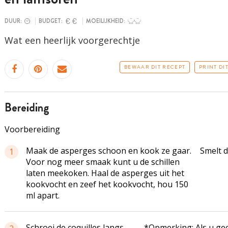
DUUR:
BUDGET:
MOEILIJKHEID:
Wat een heerlijk
voorgerechtje
BEWAAR DIT RECEPT
PRINT DI
bereiding
Voorbereiding
Maak de asperges schoon en kook ze gaar.
Smelt d
1
Voor nog meer smaak kunt u de schillen
laten meekoken. Haal de asperges uit het
kookvocht en zeef het kookvocht, hou 150
ml apart.
Schroei de coquilles langs
*Opmerking: Als u ge